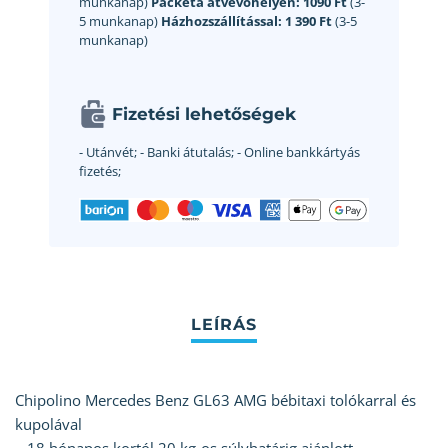
munkanap)
Packeta átvevőhelyen:
1090 Ft
(3-
5 munkanap)
Házhozszállítással:
1 390 Ft
(3-5
munkanap)
Fizetési lehetőségek
- Utánvét;
- Banki átutalás;
- Online bankkártyás
fizetés;
Chipolino Mercedes Benz GL63 AMG bébitaxi tolókarral és
kupolával