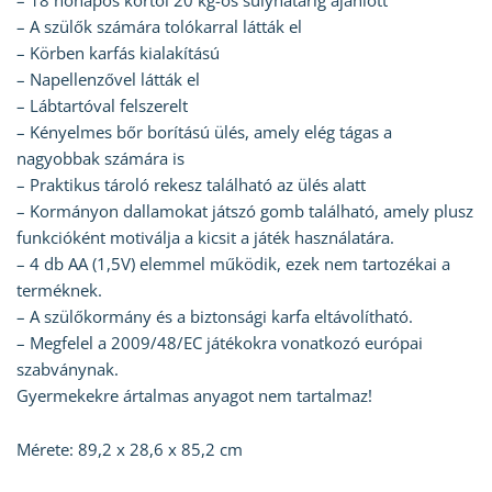
– 18 hónapos kortól 20 kg-os súlyhatárig ajánlott
– A szülők számára tolókarral látták el
– Körben karfás kialakítású
– Napellenzővel látták el
– Lábtartóval felszerelt
– Kényelmes bőr borítású ülés, amely elég tágas a
nagyobbak számára is
– Praktikus tároló rekesz található az ülés alatt
– Kormányon dallamokat játszó gomb található, amely plusz
funkcióként motiválja a kicsit a játék használatára.
– 4 db AA (1,5V) elemmel működik, ezek nem tartozékai a
terméknek.
– A szülőkormány és a biztonsági karfa eltávolítható.
– Megfelel a 2009/48/EC játékokra vonatkozó európai
szabványnak.
Gyermekekre ártalmas anyagot nem tartalmaz!
Mérete: 89,2 x 28,6 x 85,2 cm