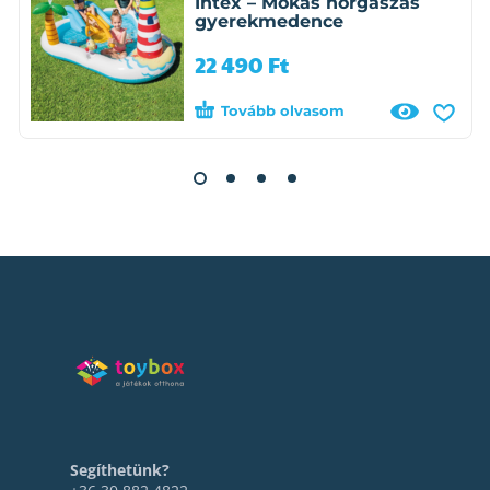
Intex – Mókás horgászás
gyerekmedence
22 490
Ft
Tovább olvasom
Segíthetünk?