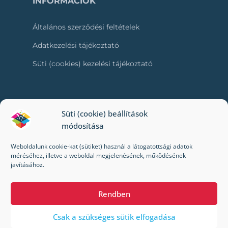
INFORMÁCIÓK
Általános szerződési feltételek
Adatkezelési tájékoztató
Süti (cookies) kezelési tájékoztató
RÓLUNK
Süti (cookie) beállítások
módosítása
Kapcsolat
Weboldalunk cookie-kat (sütiket) használ a látogatottsági adatok
Kik vagyunk mi?
méréséhez, illetve a weboldal megjelenésének, működésének
javításához.
Impresszum
Rendben
Csak a szükséges sütik elfogadása