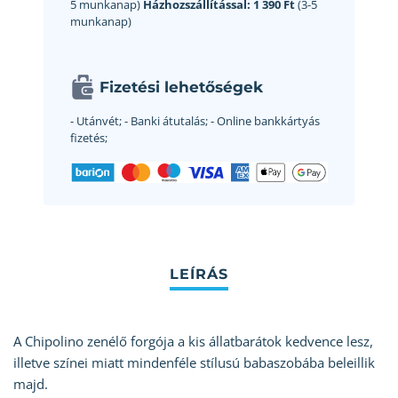
5 munkanap)
Házhozszállítással:
1 390 Ft
(3-5
munkanap)
Fizetési lehetőségek
- Utánvét;
- Banki átutalás;
- Online bankkártyás
fizetés;
A Chipolino zenélő forgója a kis állatbarátok kedvence lesz,
illetve színei miatt mindenféle stílusú babaszobába beleillik
majd.