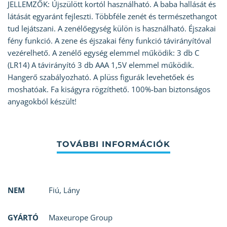
JELLEMZŐK: Újszülött kortól használható. A baba hallását és
látását egyaránt fejleszti. Többféle zenét és természethangot
tud lejátszani. A zenélőegység külön is használható. Éjszakai
fény funkció. A zene és éjszakai fény funkció távirányítóval
vezérelhető. A zenélő egység elemmel működik: 3 db C
(LR14) A távirányító 3 db AAA 1,5V elemmel működik.
Hangerő szabályozható. A plüss figurák levehetőek és
moshatóak. Fa kiságyra rögzíthető. 100%-ban biztonságos
anyagokból készült!
NEM
Fiú
,
Lány
GYÁRTÓ
Maxeurope Group