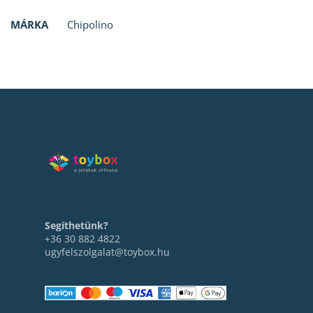
MÁRKA
Chipolino
Segíthetünk?
+36 30 882 4822
ugyfelszolgalat@toybox.hu