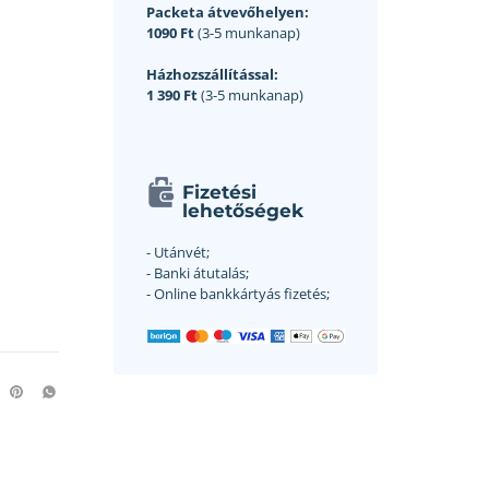
Packeta átvevőhelyen:
1090 Ft
(3-5 munkanap)
Házhozszállítással:
1 390 Ft
(3-5 munkanap)
Fizetési
lehetőségek
- Utánvét;
- Banki átutalás;
- Online bankkártyás fizetés;