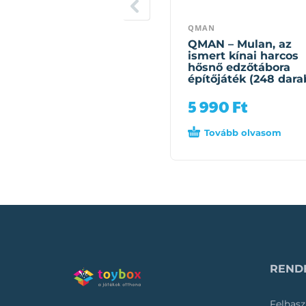
QMAN
QMAN – Mulan, az
ismert kínai harcos
hősnő edzőtábora
építőjáték (248 dara
5 990
Ft
Tovább olvasom
RENDE
Felhasz