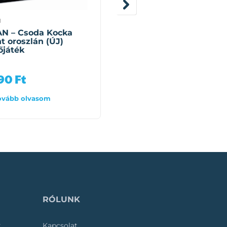
N
QMAN
N – Csoda Kocka
QMAN – Leah
t oroszlán (ÚJ)
hercegkisasszony
őjáték
lovashintója építőjáték
(458 darab)
990
Ft
10 990
Ft
ovább olvasom
Tovább olvasom
RÓLUNK
k
Kapcsolat