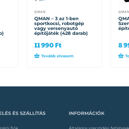
QMAN
QMA
QMAN – 3 az 1-ben
QMA
sportkocsi, robotgép
Szen
vagy versenyautó
épít
b)
építőjáték (428 darab)
11 990
Ft
8 
Tovább olvasom
T
LÉS ÉS SZÁLLÍTÁS
INFORMÁCIÓK
nálói fiók
Általános szerződési feltétele