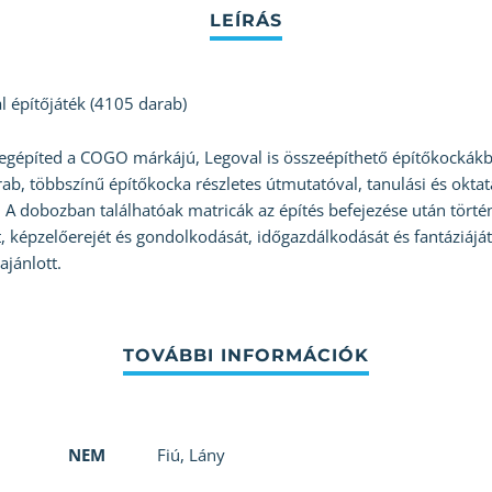
 építőjáték (4105 darab)
építed a COGO márkájú, Legoval is összeépíthető építőkockákbó
ab, többszínű építőkocka részletes útmutatóval, tanulási és oktat
A dobozban találhatóak matricák az építés befejezése után történ
, képzelőerejét és gondolkodását, időgazdálkodását és fantázi
jánlott.
NEM
Fiú
,
Lány