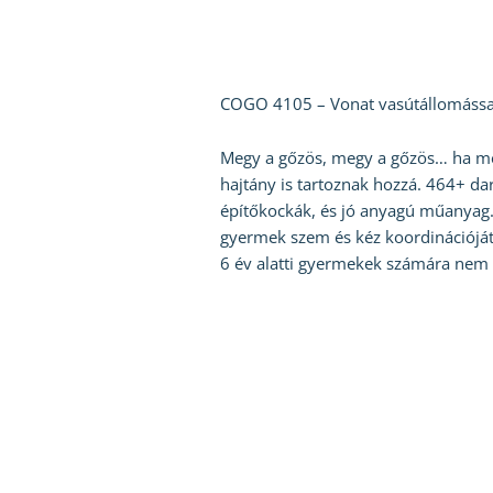
COGO 4105 – Vonat vasútállomással
Megy a gőzös, megy a gőzös… ha meg
hajtány is tartoznak hozzá. 464+ dar
építőkockák, és jó anyagú műanyag. 
gyermek szem és kéz koordinációját
6 év alatti gyermekek számára nem a