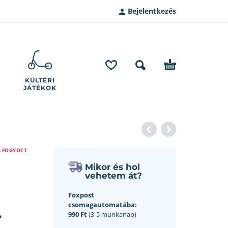
Bejelentkezés
KÜLTÉRI
JÁTÉKOK
LFOGYOTT
Mikor és hol
vehetem át?
Foxpost
l
csomagautomatába:
990 Ft
(3-5 munkanap)