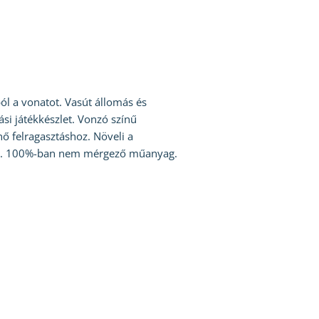
l a vonatot. Vasút állomás és
ási játékkészlet. Vonzó színű
ő felragasztáshoz. Növeli a
áját. 100%-ban nem mérgező műanyag.