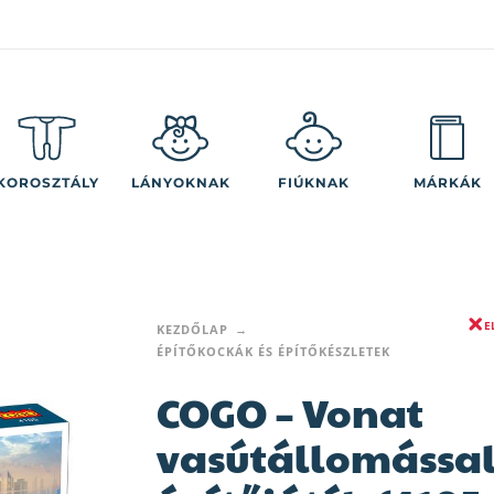
KOROSZTÁLY
LÁNYOKNAK
FIÚKNAK
MÁRKÁK
E
KEZDŐLAP
ÉPÍTŐKOCKÁK ÉS ÉPÍTŐKÉSZLETEK
COGO – Vonat
vasútállomássa