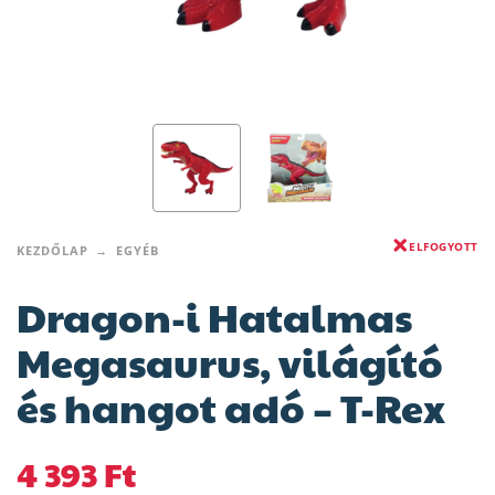
ELFOGYOTT
KEZDŐLAP
EGYÉB
Dragon-i Hatalmas
Megasaurus, világító
és hangot adó – T-Rex
4 393
Ft