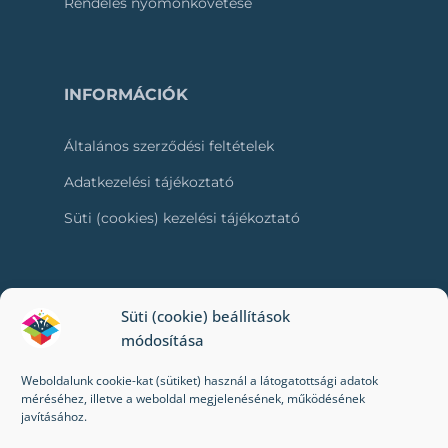
Rendelés nyomonkövetése
INFORMÁCIÓK
Általános szerződési feltételek
Adatkezelési tájékoztató
Süti (cookies) kezelési tájékoztató
RÓLUNK
Süti (cookie) beállítások
módosítása
Kapcsolat
Weboldalunk cookie-kat (sütiket) használ a látogatottsági adatok
Kik vagyunk mi?
méréséhez, illetve a weboldal megjelenésének, működésének
javításához.
Impresszum