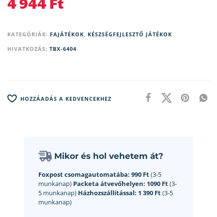
4 944
Ft
KATEGÓRIÁK:
FAJÁTÉKOK
,
KÉSZSÉGFEJLESZTŐ JÁTÉKOK
HIVATKOZÁS:
TBX-6404
HOZZÁADÁS A KEDVENCEKHEZ
Mikor és hol vehetem át?
Foxpost csomagautomatába:
990 Ft
(3-5
munkanap)
Packeta átvevőhelyen:
1090 Ft
(3-
5 munkanap)
Házhozszállítással:
1 390 Ft
(3-5
munkanap)