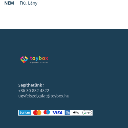
NEM
Fiú
,
Lány
Segíthetünk?
+36 30 882 4822
ugyfelszolgalat@toybox.hu