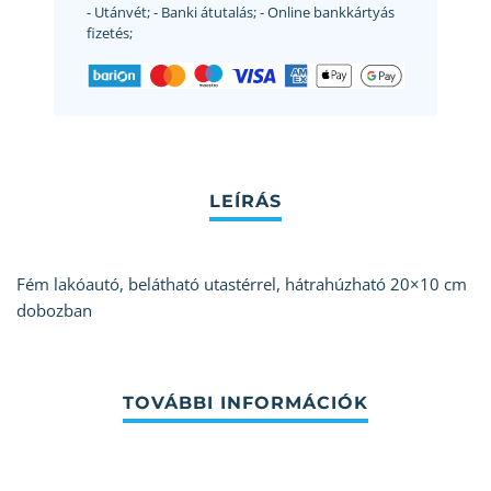
- Utánvét;
- Banki átutalás;
- Online bankkártyás
fizetés;
Fém lakóautó, belátható utastérrel, hátrahúzható 20×10 cm
dobozban