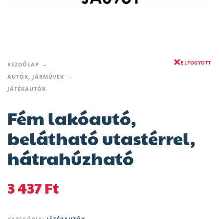
ELFOGYOTT
KEZDŐLAP
AUTÓK, JÁRMŰVEK
JÁTÉKAUTÓK
Fém lakóautó,
belátható utastérrel,
hátrahúzható
3 437
Ft