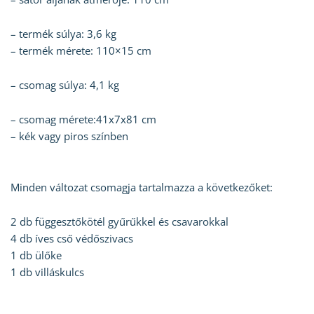
– termék súlya: 3,6 kg
– termék mérete: 110×15 cm
– csomag súlya: 4,1 kg
– csomag mérete:41x7x81 cm
– kék vagy piros színben
Minden változat csomagja tartalmazza a következőket:
2 db függesztőkötél gyűrűkkel és csavarokkal
4 db íves cső védőszivacs
1 db ülőke
1 db villáskulcs