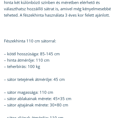
hinta két különböző színben és méretben elérhető és
választhatsz hozzáillő sátrat is, amivel még kényelmesebbé
teheted. A fészekhinta használata 3 éves kor felett ajánlott.
Fészekhinta 110 cm sátorral:
– kötél hosszúsága: 85-145 cm
– hinta átmérője: 110 cm
– teherbírás: 100 kg
– sátor tetejének átmérője: 45 cm
– sátor magassága: 110 cm
– sátor ablakainak mérete: 45×35 cm
– sátor ajtajának mérete: 30×80 cm
– sátor aljának átmérője: 110 cm