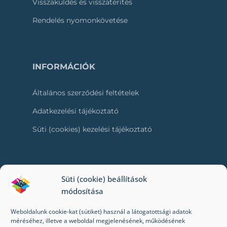
Visszaküldés és visszatérítés
Rendelés nyomonkövetése
INFORMÁCIÓK
Általános szerződési feltételek
Adatkezelési tájékoztató
Süti (cookies) kezelési tájékoztató
RÓLUNK
Süti (cookie) beállítások
módosítása
Kapcsolat
Weboldalunk cookie-kat (sütiket) használ a látogatottsági adatok
Kik vagyunk mi?
méréséhez, illetve a weboldal megjelenésének, működésének