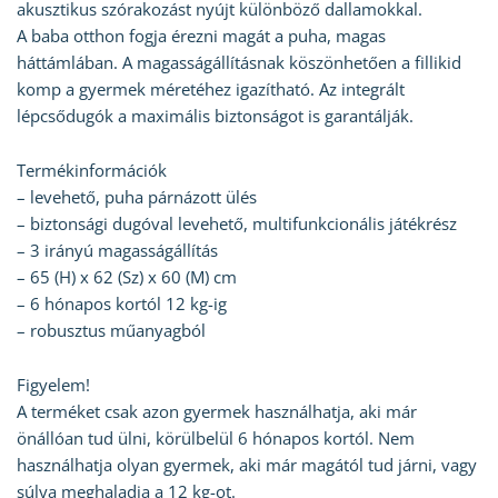
akusztikus szórakozást nyújt különböző dallamokkal.
A baba otthon fogja érezni magát a puha, magas
háttámlában. A magasságállításnak köszönhetően a fillikid
komp a gyermek méretéhez igazítható. Az integrált
lépcsődugók a maximális biztonságot is garantálják.
Termékinformációk
– levehető, puha párnázott ülés
– biztonsági dugóval levehető, multifunkcionális játékrész
– 3 irányú magasságállítás
– 65 (H) x 62 (Sz) x 60 (M) cm
– 6 hónapos kortól 12 kg-ig
– robusztus műanyagból
Figyelem!
A terméket csak azon gyermek használhatja, aki már
önállóan tud ülni, körülbelül 6 hónapos kortól. Nem
használhatja olyan gyermek, aki már magától tud járni, vagy
súlya meghaladja a 12 kg-ot.