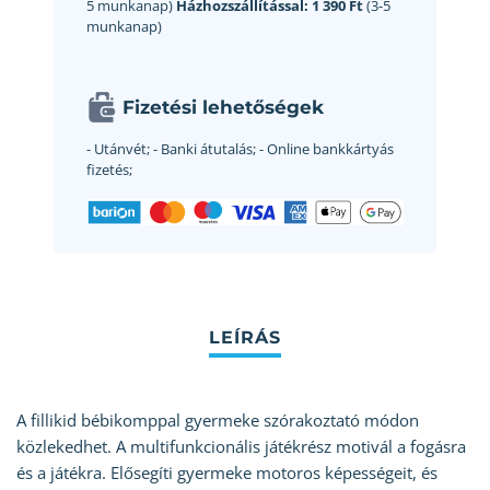
5 munkanap)
Házhozszállítással:
1 390 Ft
(3-5
munkanap)
Fizetési lehetőségek
- Utánvét;
- Banki átutalás;
- Online bankkártyás
fizetés;
A fillikid bébikomppal gyermeke szórakoztató módon
közlekedhet. A multifunkcionális játékrész motivál a fogásra
és a játékra. Elősegíti gyermeke motoros képességeit, és