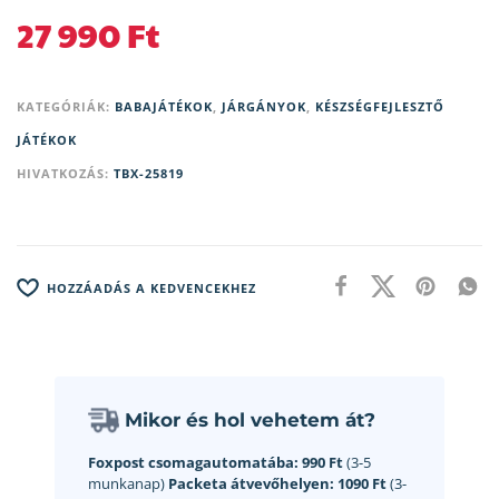
27 990
Ft
KATEGÓRIÁK:
BABAJÁTÉKOK
,
JÁRGÁNYOK
,
KÉSZSÉGFEJLESZTŐ
JÁTÉKOK
HIVATKOZÁS:
TBX-25819
HOZZÁADÁS A KEDVENCEKHEZ
Mikor és hol vehetem át?
Foxpost csomagautomatába:
990 Ft
(3-5
munkanap)
Packeta átvevőhelyen:
1090 Ft
(3-