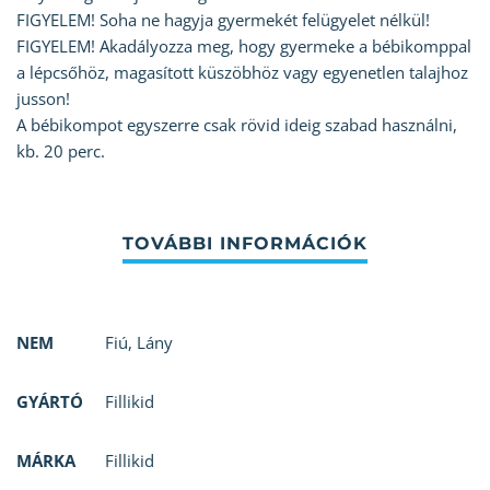
FIGYELEM! Soha ne hagyja gyermekét felügyelet nélkül!
FIGYELEM! Akadályozza meg, hogy gyermeke a bébikomppal
a lépcsőhöz, magasított küszöbhöz vagy egyenetlen talajhoz
jusson!
A bébikompot egyszerre csak rövid ideig szabad használni,
kb. 20 perc.
NEM
Fiú
,
Lány
GYÁRTÓ
Fillikid
MÁRKA
Fillikid