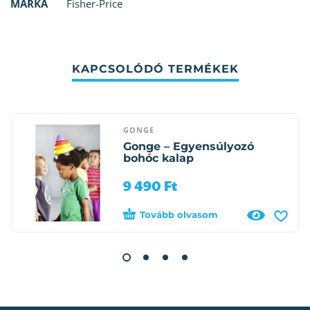
MÁRKA
Fisher-Price
KAPCSOLÓDÓ TERMÉKEK
GONGE
Gonge – Egyensúlyozó
bohóc kalap
9 490
Ft
Tovább olvasom