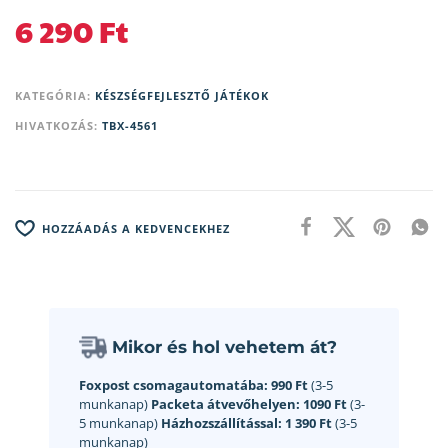
6 290
Ft
KATEGÓRIA:
KÉSZSÉGFEJLESZTŐ JÁTÉKOK
HIVATKOZÁS:
TBX-4561
HOZZÁADÁS A KEDVENCEKHEZ
Mikor és hol vehetem át?
Foxpost csomagautomatába:
990 Ft
(3-5
munkanap)
Packeta átvevőhelyen:
1090 Ft
(3-
5 munkanap)
Házhozszállítással:
1 390 Ft
(3-5
munkanap)