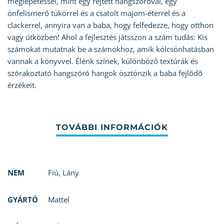
meglepetéssel, mint egy rejtett hangszóróval, egy
önfelismerő tükörrel és a csatolt majom-éterrel és a
clackerrel, annyira van a baba, hogy felfedezze, hogy otthon
vagy útközben! Ahol a fejlesztés játsszon a szám tudás: Kis
számokat mutatnak be a számokhoz, amik kölcsönhatásban
vannak a könyvvel. Élénk színek, különböző textúrák és
szórakoztató hangszóró hangok ösztönzik a baba fejlődő
érzékeit.
NEM
Fiú
,
Lány
GYÁRTÓ
Mattel