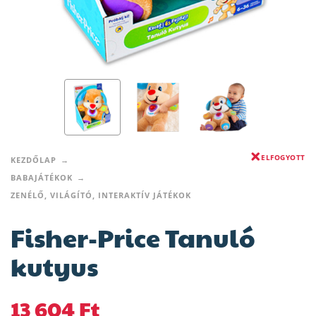
ELFOGYOTT
KEZDŐLAP
BABAJÁTÉKOK
ZENÉLŐ, VILÁGÍTÓ, INTERAKTÍV JÁTÉKOK
Fisher-Price Tanuló
kutyus
13 604
Ft