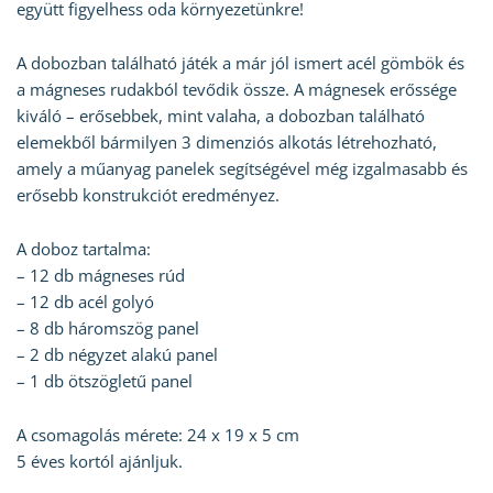
együtt figyelhess oda környezetünkre!
A dobozban található játék a már jól ismert acél gömbök és
a mágneses rudakból tevődik össze. A mágnesek erőssége
kiváló – erősebbek, mint valaha, a dobozban található
elemekből bármilyen 3 dimenziós alkotás létrehozható,
amely a műanyag panelek segítségével még izgalmasabb és
erősebb konstrukciót eredményez.
A doboz tartalma:
– 12 db mágneses rúd
– 12 db acél golyó
– 8 db háromszög panel
– 2 db négyzet alakú panel
– 1 db ötszögletű panel
A csomagolás mérete: 24 x 19 x 5 cm
5 éves kortól ajánljuk.