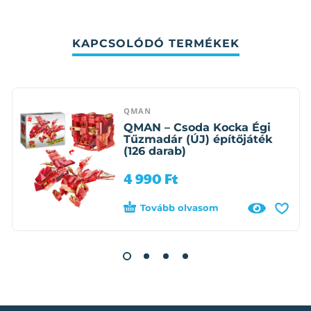
KAPCSOLÓDÓ TERMÉKEK
QMAN
QMAN – Csoda Kocka Égi
Tűzmadár (ÚJ) építőjáték
(126 darab)
4 990
Ft
Tovább olvasom