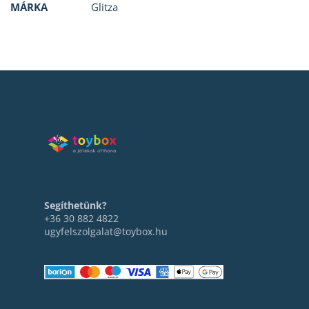
MÁRKA
Glitza
Segíthetünk?
+36 30 882 4822
ugyfelszolgalat@toybox.hu