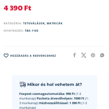
4 390
Ft
KATEGÓRIA:
TETOVÁLÁSOK, MATRICÁK
HIVATKOZÁS:
TBX-1165
HOZZÁADÁS A KEDVENCEKHEZ
Mikor és hol vehetem át?
Foxpost csomagautomatába:
990 Ft
(1-3
munkanap)
Packeta átvevőhelyen:
1090 Ft
(1-
3 munkanap)
Házhozszállítással:
1 390 Ft
(1-3
munkanap)