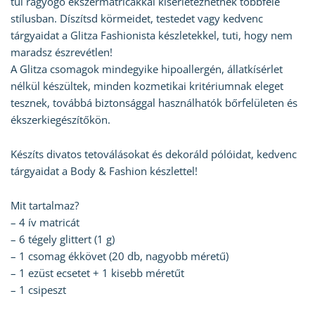
túl ragyogó ékszermatricákkal kísérletezhetnek többféle
stílusban. Díszítsd körmeidet, testedet vagy kedvenc
tárgyaidat a Glitza Fashionista készletekkel, tuti, hogy nem
maradsz észrevétlen!
A Glitza csomagok mindegyike hipoallergén, állatkísérlet
nélkül készültek, minden kozmetikai kritériumnak eleget
tesznek, továbbá biztonsággal használhatók bőrfelületen és
ékszerkiegészítőkön.
Készíts divatos tetoválásokat és dekoráld pólóidat, kedvenc
tárgyaidat a Body & Fashion készlettel!
Mit tartalmaz?
– 4 ív matricát
– 6 tégely glittert (1 g)
– 1 csomag ékkövet (20 db, nagyobb méretű)
– 1 ezüst ecsetet + 1 kisebb méretűt
– 1 csipeszt