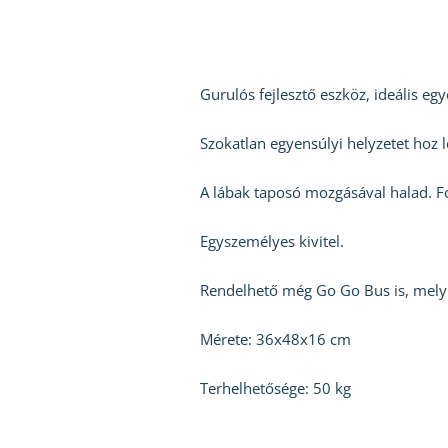
Gurulós fejlesztő eszköz, ideális e
Szokatlan egyensúlyi helyzetet hoz lé
A lábak taposó mozgásával halad. F
Egyszemélyes kivitel.
Rendelhető még Go Go Bus is, mely 
Mérete: 36x48x16 cm
Terhelhetősége: 50 kg