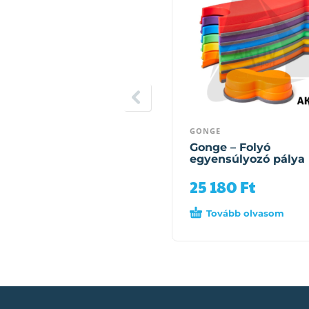
GONGE
Gonge – Folyó
egyensúlyozó pálya
25 180
Ft
Tovább olvasom