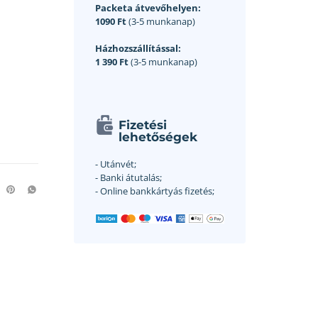
Packeta átvevőhelyen:
1090 Ft
(3-5 munkanap)
Házhozszállítással:
1 390 Ft
(3-5 munkanap)
Fizetési
lehetőségek
- Utánvét;
- Banki átutalás;
- Online bankkártyás fizetés;