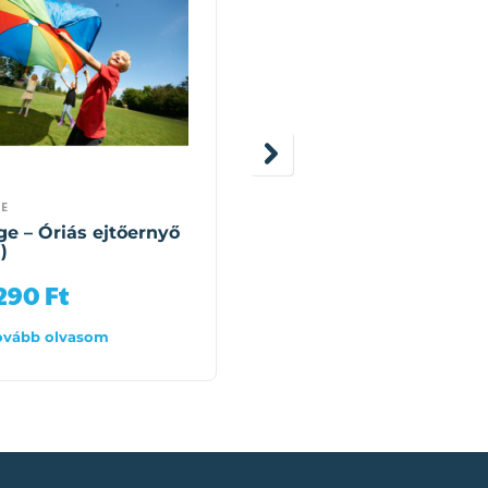
E
GONGE
e – Óriás ejtőernyő
Gonge – Egyensúlyozó
)
rúd szett (6 darab)
 290
Ft
15 490
Ft
ovább olvasom
Tovább olvasom