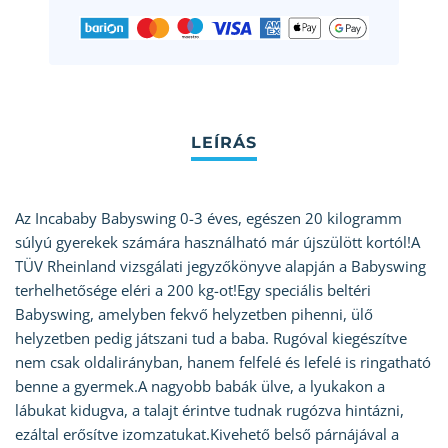
Az Incababy Babyswing 0-3 éves, egészen 20 kilogramm
súlyú gyerekek számára használható már újszülött kortól!A
TÜV Rheinland vizsgálati jegyzőkönyve alapján a Babyswing
terhelhetősége eléri a 200 kg-ot!Egy speciális beltéri
Babyswing, amelyben fekvő helyzetben pihenni, ülő
helyzetben pedig játszani tud a baba. Rugóval kiegészítve
nem csak oldalirányban, hanem felfelé és lefelé is ringatható
benne a gyermek.A nagyobb babák ülve, a lyukakon a
lábukat kidugva, a talajt érintve tudnak rugózva hintázni,
ezáltal erősítve izomzatukat.Kivehető belső párnájával a