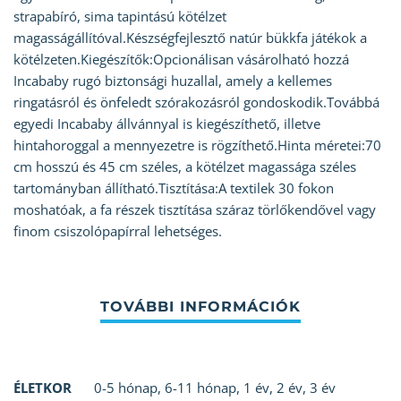
strapabíró, sima tapintású kötélzet
magasságállítóval.Készségfejlesztő natúr bükkfa játékok a
kötélzeten.Kiegészítők:Opcionálisan vásárolható hozzá
Incababy rugó biztonsági huzallal, amely a kellemes
ringatásról és önfeledt szórakozásról gondoskodik.Továbbá
egyedi Incababy állvánnyal is kiegészíthető, illetve
hintahoroggal a mennyezetre is rögzíthető.Hinta méretei:70
cm hosszú és 45 cm széles, a kötélzet magassága széles
tartományban állítható.Tisztítása:A textilek 30 fokon
moshatóak, a fa részek tisztítása száraz törlőkendővel vagy
finom csiszolópapírral lehetséges.
ÉLETKOR
0-5 hónap
,
6-11 hónap
,
1 év
,
2 év
,
3 év