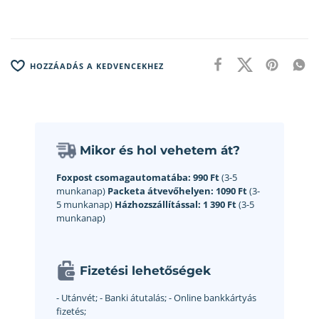
HOZZÁADÁS A KEDVENCEKHEZ
Mikor és hol vehetem át?
Foxpost csomagautomatába:
990 Ft
(3-5
munkanap)
Packeta átvevőhelyen:
1090 Ft
(3-
5 munkanap)
Házhozszállítással:
1 390 Ft
(3-5
munkanap)
Fizetési lehetőségek
- Utánvét;
- Banki átutalás;
- Online bankkártyás
fizetés;