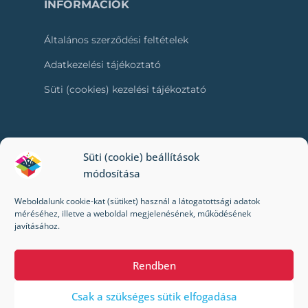
INFORMÁCIÓK
Általános szerződési feltételek
Adatkezelési tájékoztató
Süti (cookies) kezelési tájékoztató
RÓLUNK
Süti (cookie) beállítások
módosítása
Kapcsolat
Weboldalunk cookie-kat (sütiket) használ a látogatottsági adatok
Kik vagyunk mi?
méréséhez, illetve a weboldal megjelenésének, működésének
javításához.
Impresszum
Rendben
Csak a szükséges sütik elfogadása