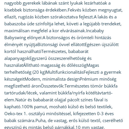
nagyobb gyerekek lábának szánt lyukak lezárhatóak a
kisebbek biztonsága érdekében.Fekvés közben megnyugtat,
ellazít, rugózás közben szórakoztatva fejleszt.A lakás és a
babaszoba üde színfoltja lehet, követi a legújabb trendeket,
maximálisan megfelel a kor elvárásainak.Incababy
Babyswing előnyei:A biztonságos és örömteli hintázás
élményét nyújtjaBiztonsági övvel ellátottEgészen újszülött
kortól használhatóTermészetes, bababarát
alapanyagokEgyszerű összeszerelhetőség és
használatÁllítható magasság és dőlésszögMagas
terhelhetőség (20 kg)MultifunkcionalitásFejleszti a gyermek
készségeitModern, minimalista designPrémium minőség
megfizethető áronÖsszetevők:Természetes tömör bükkfa
tartórudak/lécek, valamint bükkfa/nyírfa kötéltávtartó-
elem.Natúr és bababarát olajjal pácolt színes fával is
kapható.100% pamut, mosható külső és belső textilek,
Oeko-tex 1. osztályú minősítéssel, kifejezetten 0-3 éves
babák számára.Puha, de vastag, erős külső textil, cserélhető
egyszínű és mintás belső párnákkal.10 mm vastag,