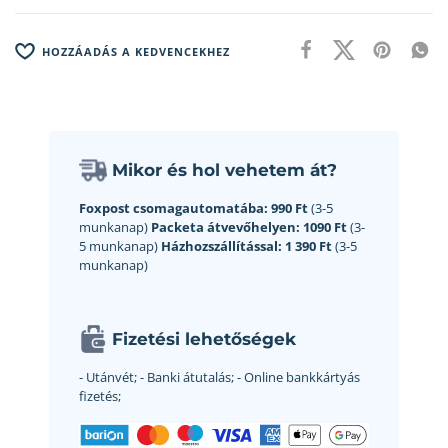
HOZZÁADÁS A KEDVENCEKHEZ
Mikor és hol vehetem át?
Foxpost csomagautomatába:
990 Ft
(3-5
munkanap)
Packeta átvevőhelyen:
1090 Ft
(3-
5 munkanap)
Házhozszállítással:
1 390 Ft
(3-5
munkanap)
Fizetési lehetőségek
- Utánvét;
- Banki átutalás;
- Online bankkártyás
fizetés;