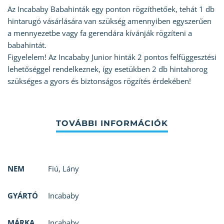
Az Incababy Babahinták egy ponton rögzíthetőek, tehát 1 db
hintarugó vásárlására van szükség amennyiben egyszerűen
a mennyezetbe vagy fa gerendára kívánják rögzíteni a
babahintát.
Figyelelem! Az Incababy Junior hinták 2 pontos felfüggesztési
lehetőséggel rendelkeznek, így esetükben 2 db hintahorog
szükséges a gyors és biztonságos rögzítés érdekében!
NEM
Fiú
,
Lány
GYÁRTÓ
Incababy
MÁRKA
Incababy