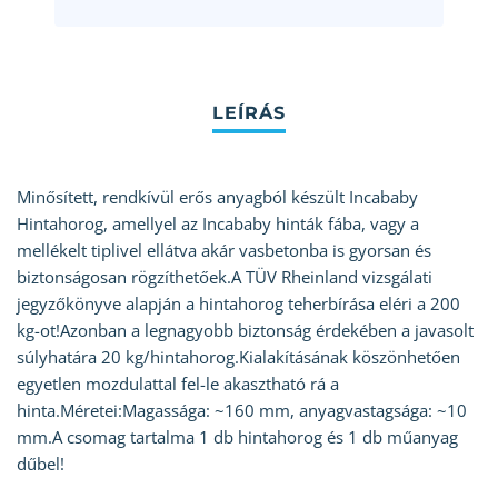
Minősített, rendkívül erős anyagból készült Incababy
Hintahorog, amellyel az Incababy hinták fába, vagy a
mellékelt tiplivel ellátva akár vasbetonba is gyorsan és
biztonságosan rögzíthetőek.A TÜV Rheinland vizsgálati
jegyzőkönyve alapján a hintahorog teherbírása eléri a 200
kg-ot!Azonban a legnagyobb biztonság érdekében a javasolt
súlyhatára 20 kg/hintahorog.Kialakításának köszönhetően
egyetlen mozdulattal fel-le akasztható rá a
hinta.Méretei:Magassága: ~160 mm, anyagvastagsága: ~10
mm.A csomag tartalma 1 db hintahorog és 1 db műanyag
dűbel!