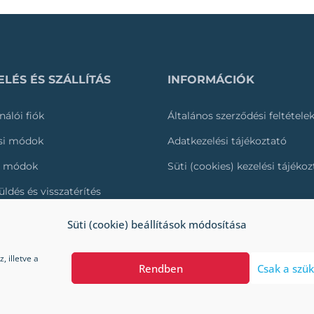
LÉS ÉS SZÁLLÍTÁS
INFORMÁCIÓK
nálói fiók
Általános szerződési feltétele
ási módok
Adatkezelési tájékoztató
i módok
Süti (cookies) kezelési tájéko
üldés és visszatérítés
és nyomonkövetése
Süti (cookie) beállítások módosítása
 illetve a
Rendben
Csak a szük