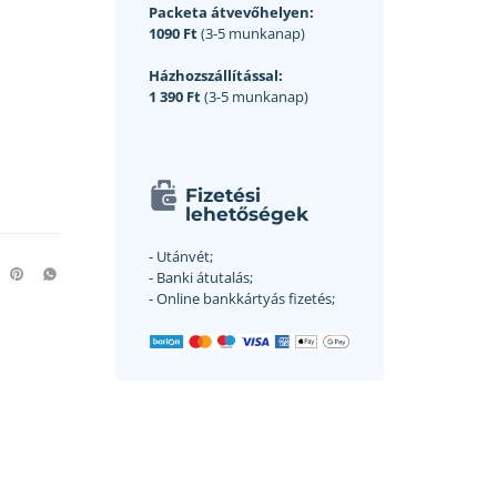
Packeta átvevőhelyen:
1090 Ft
(3-5 munkanap)
Házhozszállítással:
1 390 Ft
(3-5 munkanap)
Fizetési
lehetőségek
- Utánvét;
- Banki átutalás;
- Online bankkártyás fizetés;