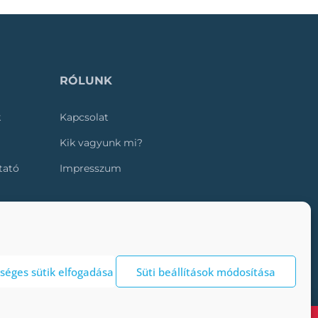
RÓLUNK
k
Kapcsolat
Kik vagyunk mi?
ztató
Impresszum
séges sütik elfogadása
Süti beállítások módosítása