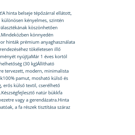
A hinta belseje tépőzárral ellátott,
l különösen kényelmes, szintén
nválasztékának köszönhetően
eit.Mindeközben könnyedén
nior hinták prémium anyaghasználata
rendezéséhez tökéletesen illő
lményét nyújtjaMár 1 éves kortól
lhetőség (30 kg)Állítható
re tervezett, modern, minimalista
ek100% pamut, mosható külső és
 erős külső textil, cserélhető
.Készségfejlesztő natúr bükkfa
yezetre vagy a gerendázatra.Hinta
tóak, a fa részek tisztítása száraz