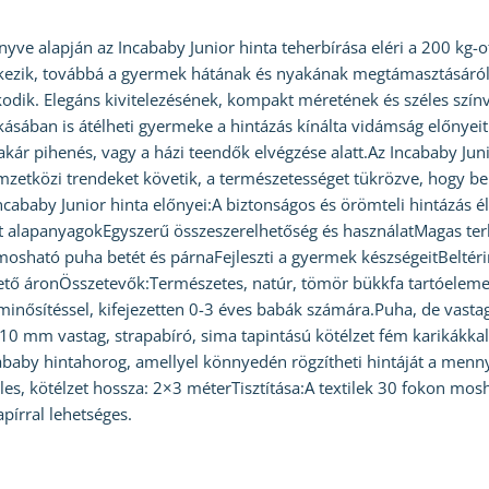
yve alapján az Incababy Junior hinta teherbírása eléri a 200 kg-ot!
elkezik, továbbá a gyermek hátának és nyakának megtámasztásáró
dik. Elegáns kivitelezésének, kompakt méretének és széles szí
akásában is átélheti gyermeke a hintázás kínálta vidámság előny
akár pihenés, vagy a házi teendők elvégzése alatt.Az Incababy Ju
mzetközi trendeket követik, a természetességet tükrözve, hogy be
ncababy Junior hinta előnyei:A biztonságos és örömteli hintázás é
 alapanyagokEgyszerű összeszerelhetőség és használatMagas terhe
osható puha betét és párnaFejleszti a gyermek készségeitBeltéri
tő áronÖsszetevők:Természetes, natúr, tömör bükkfa tartóelem
 minősítéssel, kifejezetten 0-3 éves babák számára.Puha, de vastag,
10 mm vastag, strapabíró, sima tapintású kötélzet fém karikákkal
cababy hintahorog, amellyel könnyedén rögzítheti hintáját a menn
s, kötélzet hossza: 2×3 méterTisztítása:A textilek 30 fokon mosha
pírral lehetséges.