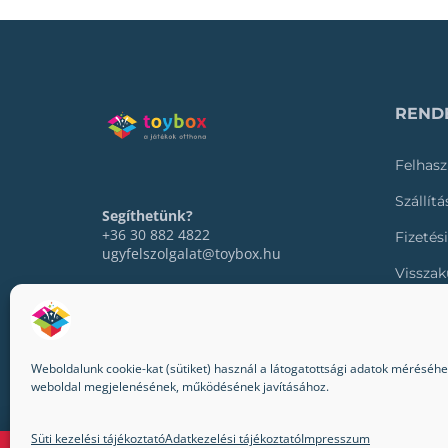
RENDE
Felhasz
Szállít
Segíthetünk?
+36 30 882 4822
Fizetés
ugyfelszolgalat@toybox.hu
Visszak
Rendel
Weboldalunk cookie-kat (sütiket) használ a látogatottsági adatok méréséhez,
weboldal megjelenésének, működésének javításához.
© 2022-2024 Toybox. Minden jog fenntartva.
Süti kezelési tájékoztató
Adatkezelési tájékoztató
Impresszum