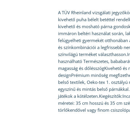
A TÜV Rheinland vizsgálati jegyzőkön
kivehető puha bélelt betéttel rend
kivehető és mosható párna gondosko
immáron beltéri használat során, l
felügyelheti gyermekét otthonában 
és színkombinációi a legfrissebb ne
színvilágú terméket választhasson.I
használható Természetes, bababarát
magasság és dőlésszögKivehető és m
designPrémium minőség megfizethe
belső textilek, Oeko-tex 1. osztályú
egyszínű és mintás belső párnákkal.
játékok a kötélzeten.Kiegészítők:In
méretei: 35 cm hosszú és 35 cm széle
törlőkendővel vagy finom csiszolópa