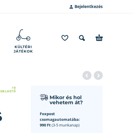
Bejelentkezés
KÜLTÉRI
JÁTÉKOK
10
NDELHETŐ
Mikor és hol
vehetem át?
ó
Foxpost
csomagautomatába:
990 Ft
(3-5 munkanap)