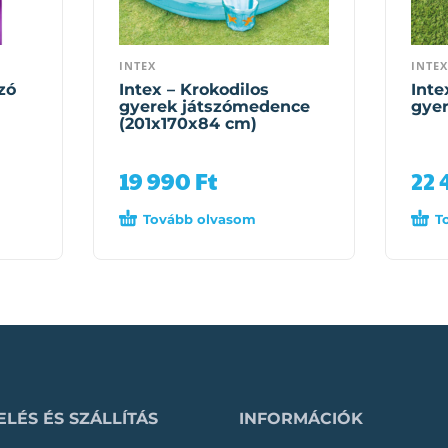
INTEX
INTEX
zó
Intex – Krokodilos
Inte
gyerek játszómedence
gye
(201x170x84 cm)
19 990
Ft
22
Tovább olvasom
T
LÉS ÉS SZÁLLÍTÁS
INFORMÁCIÓK