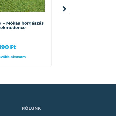
INTEX
x – Mókás horgászás
Intex – Mandarin
rekmedence
felfújható családi
medence (229x147x46
cm)
 490
Ft
11 990
Ft
ovább olvasom
Tovább olvasom
RÓLUNK