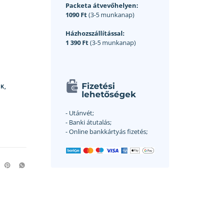
Packeta átvevőhelyen:
1090 Ft
(3-5 munkanap)
Házhozszállítással:
1 390 Ft
(3-5 munkanap)
Fizetési
K,
lehetőségek
- Utánvét;
- Banki átutalás;
- Online bankkártyás fizetés;