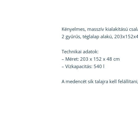
Kényelmes, masszív kialakítású csa
2 gyűrűs, téglalap alakú, 203x152x4
Technikai adatok:
– Méret: 203 x 152 x 48 cm
– Vízkapacitás: 540 l
A medencét sík talajra kell felállíta