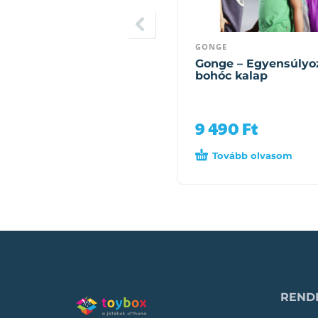
GONGE
Gonge – Egyensúlyo
bohóc kalap
9 490
Ft
Tovább olvasom
RENDE