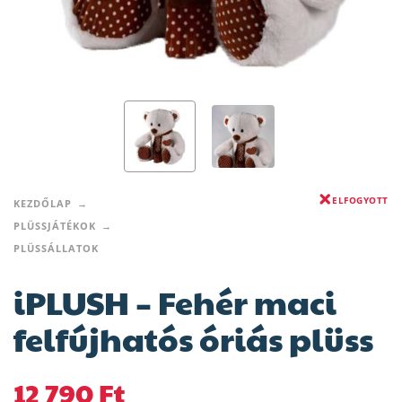
ELFOGYOTT
KEZDŐLAP
PLÜSSJÁTÉKOK
PLÜSSÁLLATOK
iPLUSH – Fehér maci
felfújhatós óriás plüss
12 790
Ft