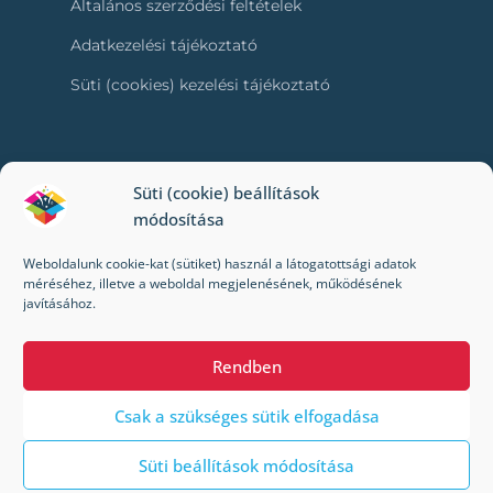
Általános szerződési feltételek
Adatkezelési tájékoztató
Süti (cookies) kezelési tájékoztató
RÓLUNK
Süti (cookie) beállítások
módosítása
Kapcsolat
Weboldalunk cookie-kat (sütiket) használ a látogatottsági adatok
Kik vagyunk mi?
méréséhez, illetve a weboldal megjelenésének, működésének
javításához.
Impresszum
Rendben
Csak a szükséges sütik elfogadása
Süti beállítások módosítása
© 2022-2024 Toybox. Minden jog fenntartva.