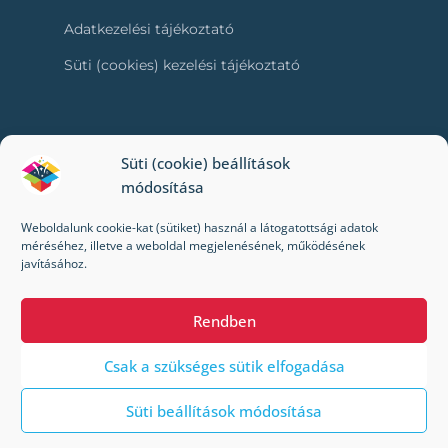
Adatkezelési tájékoztató
Süti (cookies) kezelési tájékoztató
RÓLUNK
Süti (cookie) beállítások
módosítása
Kapcsolat
Weboldalunk cookie-kat (sütiket) használ a látogatottsági adatok
Kik vagyunk mi?
méréséhez, illetve a weboldal megjelenésének, működésének
javításához.
Impresszum
Rendben
Csak a szükséges sütik elfogadása
Süti beállítások módosítása
© 2022-2024 Toybox. Minden jog fenntartva.
A Toybox webáruházban a megrendelés/kiszállítás