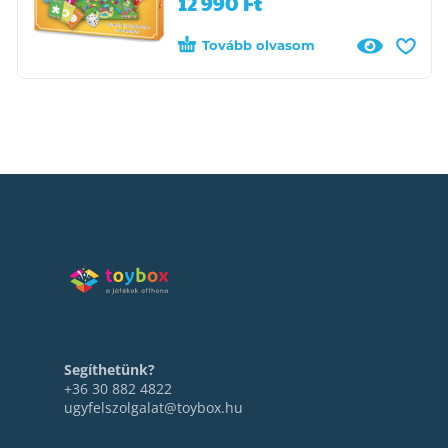
12 990
Ft
Tovább olvasom
Segíthetünk?
+36 30 882 4822
ugyfelszolgalat@toybox.hu