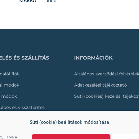
MÁRKA
Janod
LÉS ÉS SZÁLLÍTÁS
INFORMÁCIÓK
nálói fiók
Általános szerződési feltétele
ási módok
Adatkezelési tájékoztató
i módok
Süti (cookies) kezelési tájéko
üldés és visszatérítés
és nyomonkövetése
Süti (cookie) beállítások módosítása
 illetve a