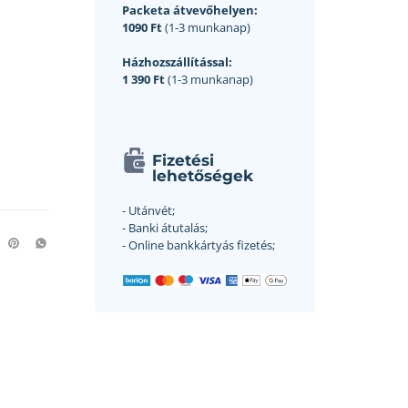
Packeta átvevőhelyen:
1090 Ft
(1-3 munkanap)
Házhozszállítással:
1 390 Ft
(1-3 munkanap)
Fizetési
lehetőségek
- Utánvét;
- Banki átutalás;
- Online bankkártyás fizetés;