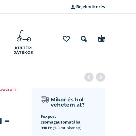
Bejelentkezés
KÜLTÉRI
JÁTÉKOK
LFOGYOTT
Mikor és hol
vehetem át?
 –
Foxpost
csomagautomatába:
990 Ft
(1-3 munkanap)