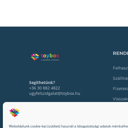
RENDE
Felhasz
Szállít
Segíthetünk?
+36 30 882 4822
Fizetés
ugyfelszolgalat@toybox.hu
Visszak
Rendel
Weboldalunk cookie-kat (sütiket) használ a látogatottsági adatok méréséhez,