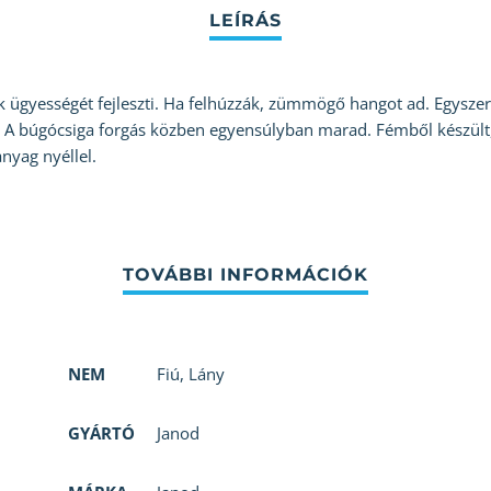
 ügyességét fejleszti. Ha felhúzzák, zümmögő hangot ad. Egyszerű
. A búgócsiga forgás közben egyensúlyban marad. Fémből készült, r
yag nyéllel.
NEM
Fiú
,
Lány
GYÁRTÓ
Janod