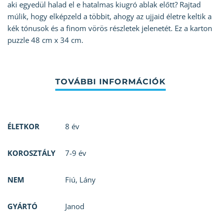
aki egyedül halad el e hatalmas kiugró ablak előtt? Rajtad
múlik, hogy elképzeld a többit, ahogy az ujjaid életre keltik a
kék tónusok és a finom vörös részletek jelenetét. Ez a karton
puzzle 48 cm x 34 cm.
ÉLETKOR
8 év
KOROSZTÁLY
7-9 év
NEM
Fiú
,
Lány
GYÁRTÓ
Janod