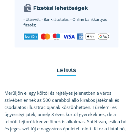
Fizetési lehetőségek
- Utánvét;
- Banki átutalás;
- Online bankkártyás
fizetés;
Merüljön el egy költői és rejtélyes jelenetben a város
szívében ennek az 500 darabból álló kirakós játéknak és
csodálatos illusztrációjának köszönhetően. Türelem- és
ügyességi játék, amely 8 éves kortól gyerekeknek, de a
felnőtt fejtörők kedvelőinek is alkalmas. Sötét van, esik a hó
és jeges szél fúj e nagyváros épületei fölött. Ki ez a fiatal nő,