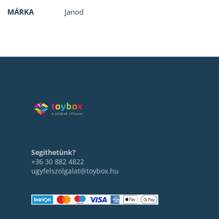
MÁRKA
Janod
Segíthetünk?
+36 30 882 4822
ugyfelszolgalat@toybox.hu