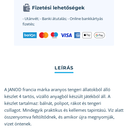
Fizetési lehetőségek
- Utánvét;
- Banki átutalás;
- Online bankkártyás
fizetés;
A JANOD francia márka aranyos tengeri állatokból álló
készlet 4 tartós, vízálló anyagból készült játékból áll. A
készlet tartalmaz: bálnát, polipot, rákot és tengeri
csillagot. Mindegyik praktikus és kellemes tapintású. Víz alatt
összenyomva feltöltődnek, és amikor újra megnyomják,
vizet öntenek.