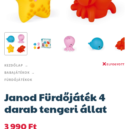
ELFOGYOTT
KEZDŐLAP
BABAJÁTÉKOK
FÜRDŐJÁTÉKOK
Janod Fürdőjáték 4
darab tengeri állat
3 990
Ft