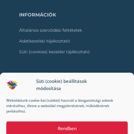
INFORMÁCIÓK
Általános szerződési feltételek
Adatkezelési tájékoztató
Süti (cookies) kezelési tájékoztató
RÓLUNK
Süti (cookie) beállítások
módosítása
Kapcsolat
Weboldalunk cookie-kat (sütiket) használ a látogatottsági adatok
Kik vagyunk mi?
méréséhez, illetve a weboldal megjelenésének, működésének
javításához.
Impresszum
Rendben