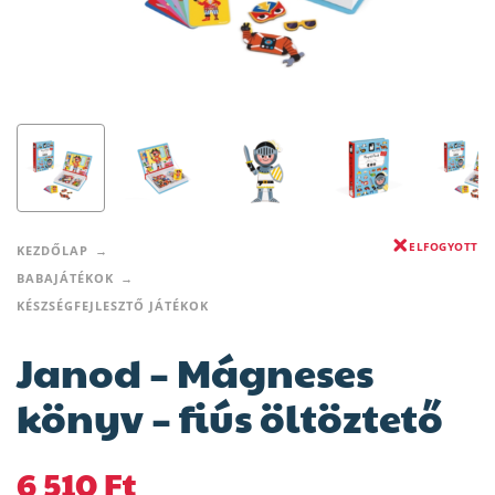
ELFOGYOTT
KEZDŐLAP
BABAJÁTÉKOK
KÉSZSÉGFEJLESZTŐ JÁTÉKOK
Janod – Mágneses
könyv – fiús öltöztető
6 510
Ft