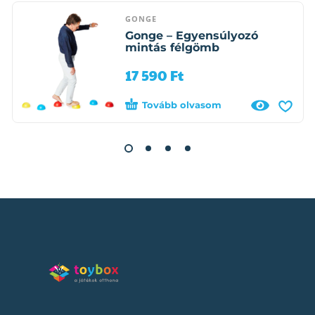
GONGE
Gonge – Egyensúlyozó
mintás félgömb
17 590
Ft
Tovább olvasom