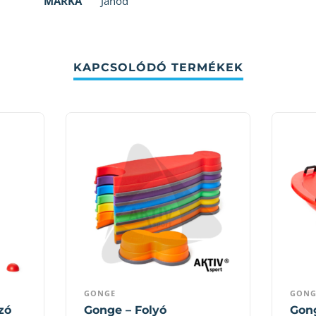
MÁRKA
Janod
KAPCSOLÓDÓ TERMÉKEK
GONGE
GONG
zó
Gonge – Folyó
Gon