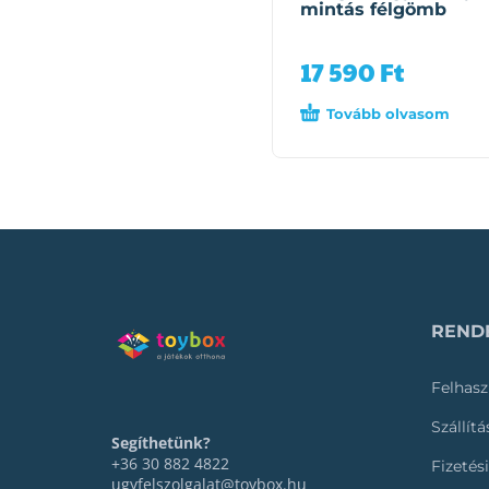
mintás félgömb
17 590
Ft
Tovább olvasom
RENDE
Felhasz
Szállít
Segíthetünk?
+36 30 882 4822
Fizetés
ugyfelszolgalat@toybox.hu