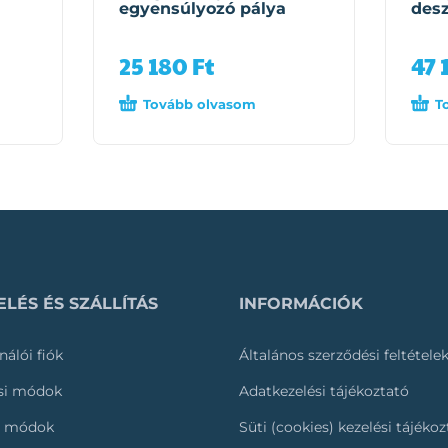
egyensúlyozó pálya
des
25 180
Ft
47 
Tovább olvasom
T
LÉS ÉS SZÁLLÍTÁS
INFORMÁCIÓK
nálói fiók
Általános szerződési feltétele
ási módok
Adatkezelési tájékoztató
i módok
Süti (cookies) kezelési tájéko