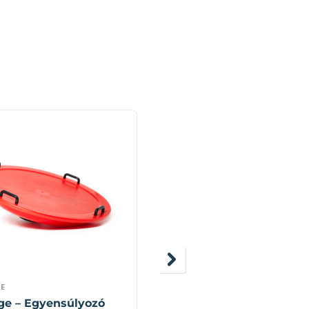
E
GONGE
ge – Egyensúlyozó
Gonge –