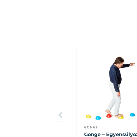
GONGE
Gonge – Egyensúlyo