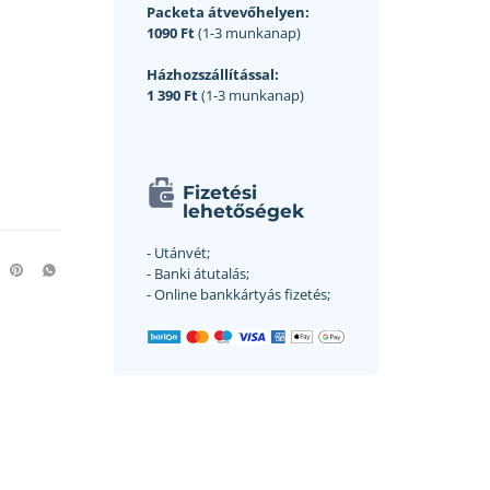
Packeta átvevőhelyen:
1090 Ft
(1-3 munkanap)
Házhozszállítással:
1 390 Ft
(1-3 munkanap)
Fizetési
lehetőségek
- Utánvét;
- Banki átutalás;
- Online bankkártyás fizetés;