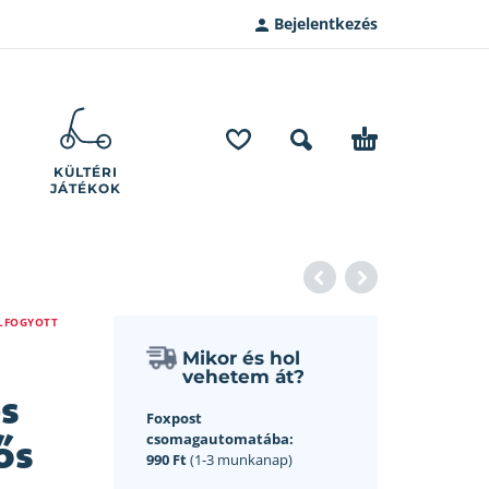
Bejelentkezés
KÜLTÉRI
JÁTÉKOK
LFOGYOTT
Mikor és hol
vehetem át?
s
Foxpost
ős
csomagautomatába:
990 Ft
(1-3 munkanap)