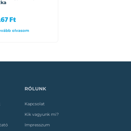
zka
Készségfejlesztő karik
Nordic (6 darab)
167
Ft
6 490
Ft
ovább olvasom
Tovább olvasom
RÓLUNK
k
Kapcsolat
Kik vagyunk mi?
ztató
Impresszum