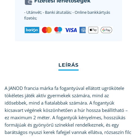
Fizetési lehetőségek
- Utánvét;
- Banki átutalás;
- Online bankkártyás
fizetés;
A JANOD francia márka fa fogantyúval ellátott ugrókötele
tökéletes játék aktív gyermekek számára, mind az
idősebbek, mind a fiatalabbak számára. A fogantyúk
kicsavart végének köszönhetően a húr hossza beállítható –
ez maximum 2 méter. A fogantyúk kényelmes, hosszúkás
formájúak és gyönyörű színekkel rendelkeznek, és egy
barátságos nyuszi kerek fafejjel vannak ellátva, rózsaszín filc