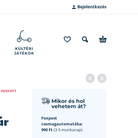
Bejelentkezés
KÜLTÉRI
JÁTÉKOK
LFOGYOTT
Mikor és hol
vehetem át?
ár
Foxpost
csomagautomatába:
990 Ft
(3-5 munkanap)