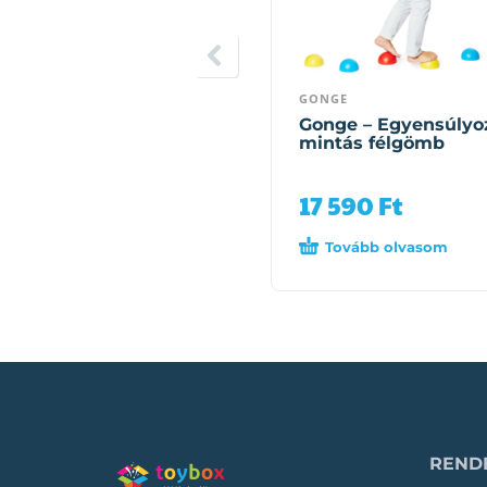
GONGE
Gonge – Egyensúlyo
mintás félgömb
17 590
Ft
Tovább olvasom
RENDE