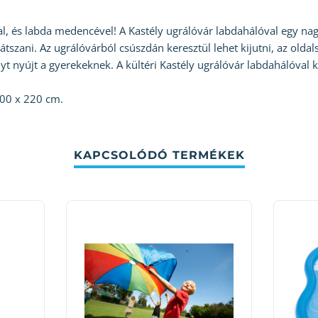
l, és labda medencével! A Kastély ugrálóvár labdahálóval egy nag
tszani. Az ugrálóvárból csúszdán keresztül lehet kijutni, az oldals
t nyújt a gyerekeknek. A kültéri Kastély ugrálóvár labdahálóval k
300 x 220 cm.
KAPCSOLÓDÓ TERMÉKEK