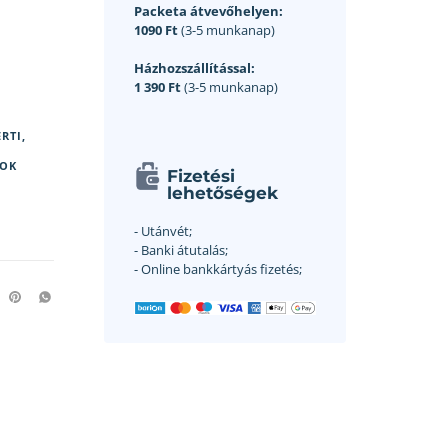
Packeta átvevőhelyen:
1090 Ft
(3-5 munkanap)
Házhozszállítással:
1 390 Ft
(3-5 munkanap)
RTI,
KOK
Fizetési
lehetőségek
- Utánvét;
- Banki átutalás;
- Online bankkártyás fizetés;