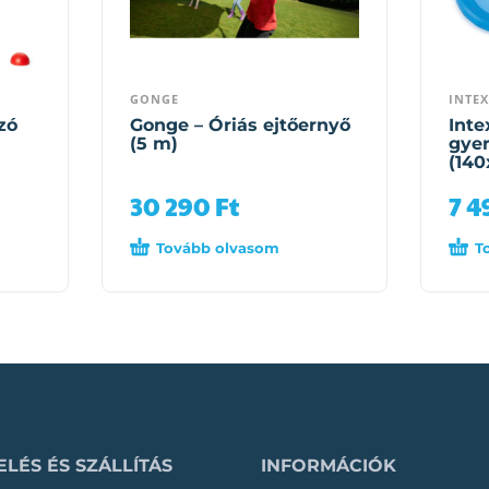
GONGE
INTEX
zó
Gonge – Óriás ejtőernyő
Inte
(5 m)
gye
(140
30 290
Ft
7 
Tovább olvasom
T
LÉS ÉS SZÁLLÍTÁS
INFORMÁCIÓK