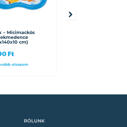
GONGE
x – Micimackós
Gonge – Billegő szett –
rekmedence
Build N Balance
x140x10 cm)
490
Ft
23 490
Ft
ovább olvasom
Tovább olvasom
RÓLUNK