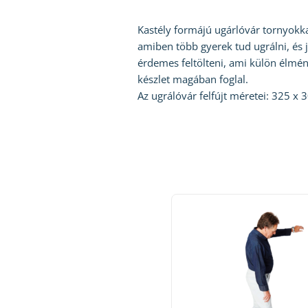
Kastély formájú ugárlóvár tornyokka
amiben több gyerek tud ugrálni, és já
érdemes feltölteni, ami külön élmény
készlet magában foglal.
Az ugrálóvár felfújt méretei: 325 x 