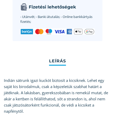
Fizetési lehetőségek
- Utánvét;
- Banki átutalás;
- Online bankkártyás
fizetés;
Indián sátrunk igazi kuckót biztosít a kicsiknek. Lehet egy
saját kis birodalmuk, csak a képzeletük szabhat határt a
játéknak. A lakásban, gyerekszobában is remekül mutat, de
akár a kertben is felállíthatod, sőt a strandon is, ahol nem
csak játszósátorként funkcionál, de védi a kicsiket a
napfénytől.