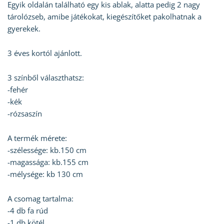
Egyik oldalán található egy kis ablak, alatta pedig 2 nagy
tárolózseb, amibe játékokat, kiegészítőket pakolhatnak a
gyerekek.
3 éves kortól ajánlott.
3 színből választhatsz:
-fehér
-kék
-rózsaszín
A termék mérete:
-szélessége: kb.150 cm
-magassága: kb.155 cm
-mélysége: kb 130 cm
A csomag tartalma:
-4 db fa rúd
-1 db kötél