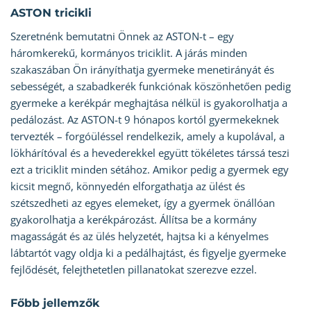
ASTON tricikli
Szeretnénk bemutatni Önnek az ASTON-t – egy
háromkerekű, kormányos triciklit. A járás minden
szakaszában Ön irányíthatja gyermeke menetirányát és
sebességét, a szabadkerék funkciónak köszönhetően pedig
gyermeke a kerékpár meghajtása nélkül is gyakorolhatja a
pedálozást. Az ASTON-t 9 hónapos kortól gyermekeknek
tervezték – forgóüléssel rendelkezik, amely a kupolával, a
lökhárítóval és a hevederekkel együtt tökéletes társsá teszi
ezt a triciklit minden sétához. Amikor pedig a gyermek egy
kicsit megnő, könnyedén elforgathatja az ülést és
szétszedheti az egyes elemeket, így a gyermek önállóan
gyakorolhatja a kerékpározást. Állítsa be a kormány
magasságát és az ülés helyzetét, hajtsa ki a kényelmes
lábtartót vagy oldja ki a pedálhajtást, és figyelje gyermeke
fejlődését, felejthetetlen pillanatokat szerezve ezzel.
Főbb jellemzők