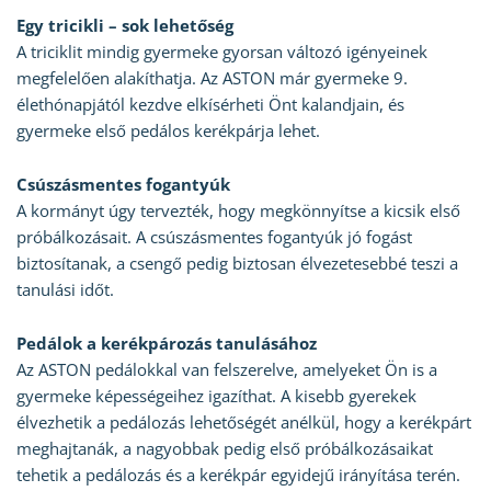
Egy tricikli – sok lehetőség
A triciklit mindig gyermeke gyorsan változó igényeinek
megfelelően alakíthatja. Az ASTON már gyermeke 9.
élethónapjától kezdve elkísérheti Önt kalandjain, és
gyermeke első pedálos kerékpárja lehet.
Csúszásmentes fogantyúk
A kormányt úgy tervezték, hogy megkönnyítse a kicsik első
próbálkozásait. A csúszásmentes fogantyúk jó fogást
biztosítanak, a csengő pedig biztosan élvezetesebbé teszi a
tanulási időt.
Pedálok a kerékpározás tanulásához
Az ASTON pedálokkal van felszerelve, amelyeket Ön is a
gyermeke képességeihez igazíthat. A kisebb gyerekek
élvezhetik a pedálozás lehetőségét anélkül, hogy a kerékpárt
meghajtanák, a nagyobbak pedig első próbálkozásaikat
tehetik a pedálozás és a kerékpár egyidejű irányítása terén.