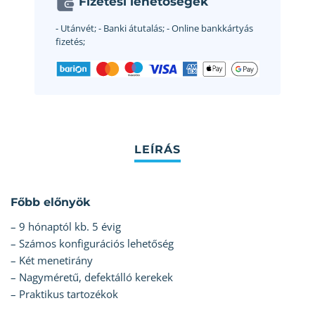
Fizetési lehetőségek
- Utánvét;
- Banki átutalás;
- Online bankkártyás
fizetés;
Főbb előnyök
– 9 hónaptól kb. 5 évig
– Számos konfigurációs lehetőség
– Két menetirány
– Nagyméretű, defektálló kerekek
– Praktikus tartozékok