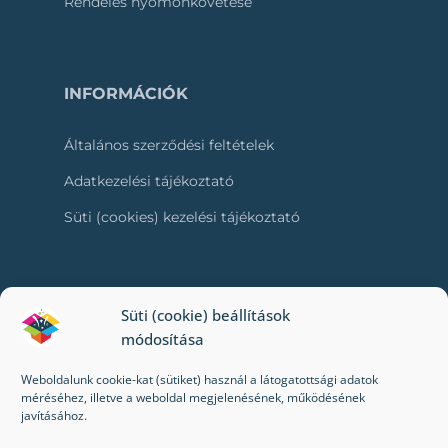
Rendelés nyomonkövetése
INFORMÁCIÓK
Általános szerződési feltételek
Adatkezelési tájékoztató
Süti (cookies) kezelési tájékoztató
RÓLUNK
Süti (cookie) beállítások
módosítása
Kapcsolat
Weboldalunk cookie-kat (sütiket) használ a látogatottsági adatok
Kik vagyunk mi?
méréséhez, illetve a weboldal megjelenésének, működésének
javításához.
Impresszum