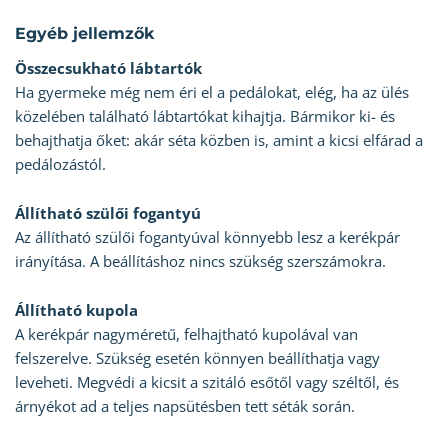
Egyéb jellemzők
Összecsukható lábtartók
Ha gyermeke még nem éri el a pedálokat, elég, ha az ülés
közelében található lábtartókat kihajtja. Bármikor ki- és
behajthatja őket: akár séta közben is, amint a kicsi elfárad a
pedálozástól.
Állítható szülői fogantyú
Az állítható szülői fogantyúval könnyebb lesz a kerékpár
irányítása. A beállításhoz nincs szükség szerszámokra.
Állítható kupola
A kerékpár nagyméretű, felhajtható kupolával van
felszerelve. Szükség esetén könnyen beállíthatja vagy
leveheti. Megvédi a kicsit a szitáló esőtől vagy széltől, és
árnyékot ad a teljes napsütésben tett séták során.