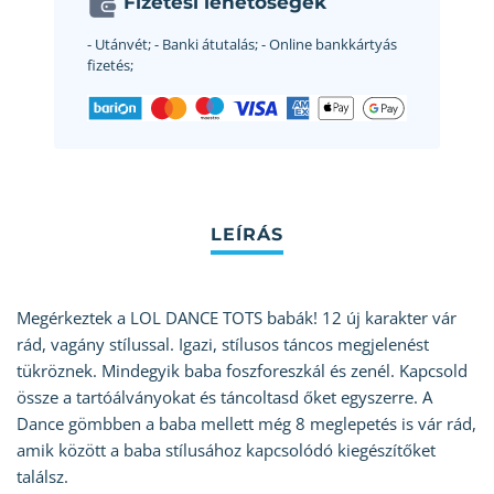
Fizetési lehetőségek
- Utánvét;
- Banki átutalás;
- Online bankkártyás
fizetés;
Megérkeztek a LOL DANCE TOTS babák! 12 új karakter vár
rád, vagány stílussal. Igazi, stílusos táncos megjelenést
tükröznek. Mindegyik baba foszforeszkál és zenél. Kapcsold
össze a tartóálványokat és táncoltasd őket egyszerre. A
Dance gömbben a baba mellett még 8 meglepetés is vár rád,
amik között a baba stílusához kapcsolódó kiegészítőket
találsz.