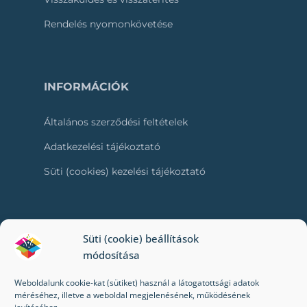
Rendelés nyomonkövetése
INFORMÁCIÓK
Általános szerződési feltételek
Adatkezelési tájékoztató
Süti (cookies) kezelési tájékoztató
RÓLUNK
Süti (cookie) beállítások
módosítása
Kapcsolat
Weboldalunk cookie-kat (sütiket) használ a látogatottsági adatok
Kik vagyunk mi?
méréséhez, illetve a weboldal megjelenésének, működésének