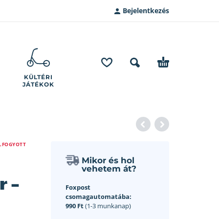
Bejelentkezés
KÜLTÉRI
JÁTÉKOK
LFOGYOTT
Mikor és hol
vehetem át?
r –
Foxpost
csomagautomatába:
990 Ft
(1-3 munkanap)