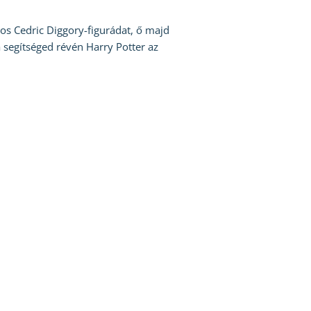
ékos Cedric Diggory-figurádat, ő majd
 segítséged révén Harry Potter az