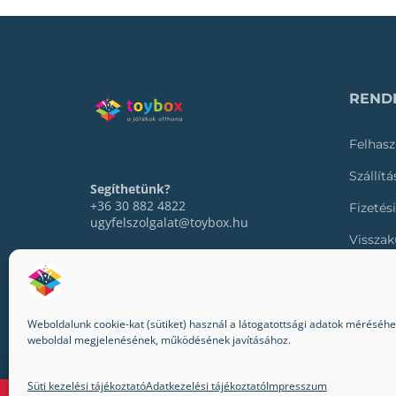
RENDE
Felhasz
Szállít
Segíthetünk?
+36 30 882 4822
Fizetés
ugyfelszolgalat@toybox.hu
Visszak
Rendel
Weboldalunk cookie-kat (sütiket) használ a látogatottsági adatok méréséhez,
weboldal megjelenésének, működésének javításához.
© 2022-2024 Toybox. Minden jog fenntartva.
Süti kezelési tájékoztató
Adatkezelési tájékoztató
Impresszum