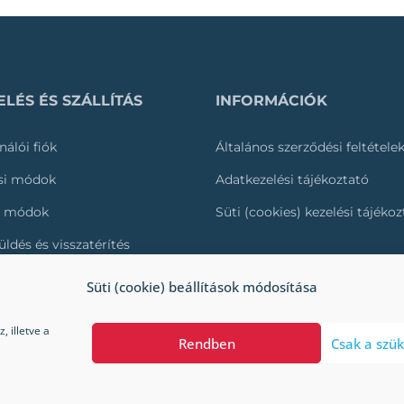
LÉS ÉS SZÁLLÍTÁS
INFORMÁCIÓK
nálói fiók
Általános szerződési feltétele
ási módok
Adatkezelési tájékoztató
i módok
Süti (cookies) kezelési tájéko
üldés és visszatérítés
és nyomonkövetése
Süti (cookie) beállítások módosítása
 illetve a
Rendben
Csak a szük