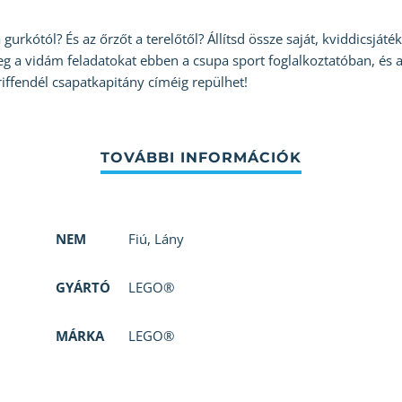
urkótól? És az őrzőt a terelőtől? Állítsd össze saját, kviddicsját
eg a vidám feladatokat ebben a csupa sport foglalkoztatóban, és a
iffendél csapatkapitány címéig repülhet!
NEM
Fiú
,
Lány
GYÁRTÓ
LEGO®
MÁRKA
LEGO®