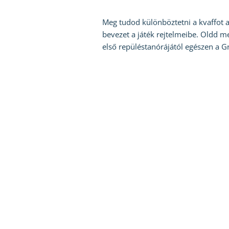
Meg tudod különböztetni a kvaffot a g
bevezet a játék rejtelmeibe. Oldd m
első repüléstanórájától egészen a Gr