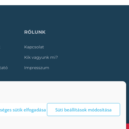
RÓLUNK
k
Kapcsolat
Kik vagyunk mi?
ztató
Impresszum
séges sütik elfogadása
Süti beállítások módosítása