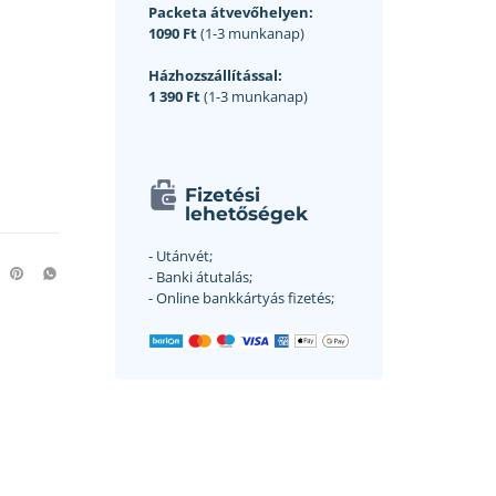
Packeta átvevőhelyen:
1090 Ft
(1-3 munkanap)
Házhozszállítással:
1 390 Ft
(1-3 munkanap)
Fizetési
lehetőségek
- Utánvét;
- Banki átutalás;
- Online bankkártyás fizetés;