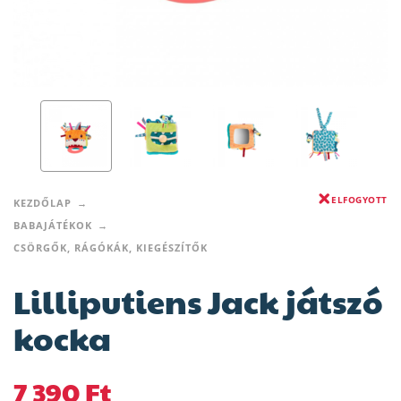
ELFOGYOTT
KEZDŐLAP
BABAJÁTÉKOK
CSÖRGŐK, RÁGÓKÁK, KIEGÉSZÍTŐK
Lilliputiens Jack játszó
kocka
7 390
Ft