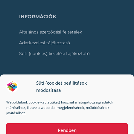
INFORMÁCIÓK
Általános szerződési feltételek
Adatkezelési tájékoztató
Süti (cookies) kezelési tájékoztató
RÓLUNK
Süti (cookie) beállítások
módosítása
Kapcsolat
Weboldalunk cookie-kat (sütiket) használ a látogatottsági adatok
Kik vagyunk mi?
méréséhez, illetve a weboldal megjelenésének, működésének
javításához.
Impresszum
Rendben