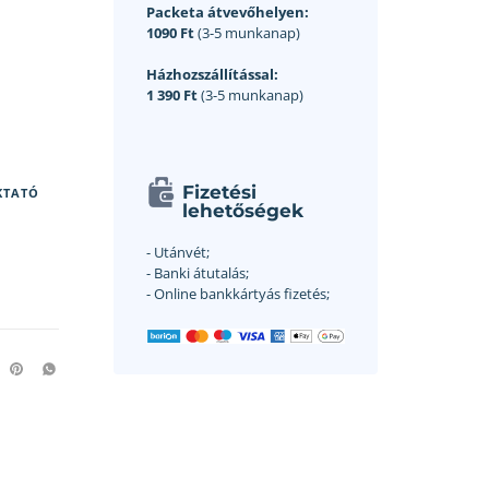
Packeta átvevőhelyen:
1090 Ft
(3-5 munkanap)
Házhozszállítással:
1 390 Ft
(3-5 munkanap)
Fizetési
KTATÓ
lehetőségek
- Utánvét;
- Banki átutalás;
- Online bankkártyás fizetés;