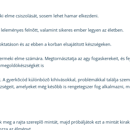
i elme csiszolását, sosem lehet hamar elkezdeni.
 leleményes felnõtt, valamint sikeres ember legyen az életben.
ktatáson és az ebben a korban elsajátított készségeken.
yermeki elme számára. Megtornásztatja az agy fogaskerekeit, és fej
s megoldókészségkét is
t. A gyerkõcöd különbözõ kihívásokkal, problémákkal találja sze
 készségeit, amelyeket még késõbb is rengetegszer fog alkalmazni, 
ek meg a rajta szereplõ mintát, majd próbáljátok ezt a mintát kirakn
ozza az élményt.