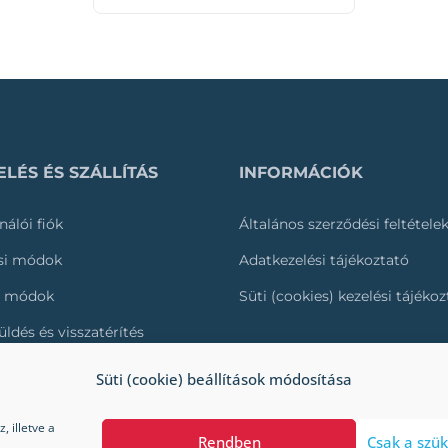
LÉS ÉS SZÁLLÍTÁS
INFORMÁCIÓK
nálói fiók
Általános szerződési feltétele
ási módok
Adatkezelési tájékoztató
i módok
Süti (cookies) kezelési tájéko
üldés és visszatérítés
és nyomonkövetése
Süti (cookie) beállítások módosítása
 illetve a
Rendben
Csak a szük