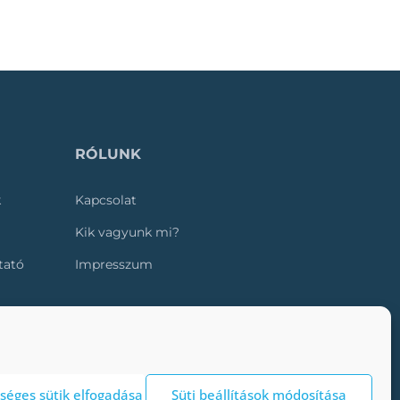
RÓLUNK
k
Kapcsolat
Kik vagyunk mi?
ztató
Impresszum
séges sütik elfogadása
Süti beállítások módosítása