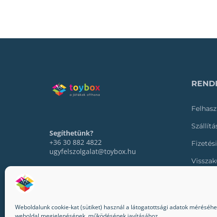
RENDE
Felhasz
Szállít
Segíthetünk?
+36 30 882 4822
Fizetés
ugyfelszolgalat@toybox.hu
Visszak
Rendel
Weboldalunk cookie-kat (sütiket) használ a látogatottsági adatok méréséhez,
weboldal megjelenésének, működésének javításához.