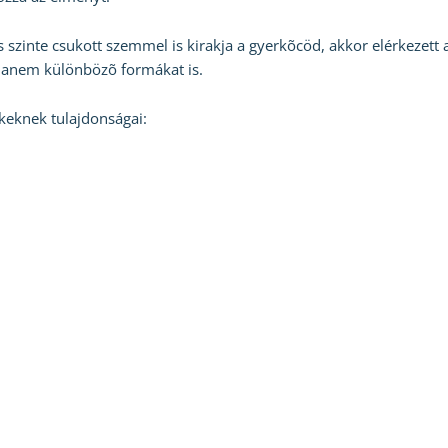
s szinte csukott szemmel is kirakja a gyerkõcöd, akkor elérkezett
, hanem különbözõ formákat is.
ekeknek tulajdonságai: