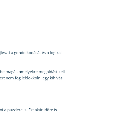
leszti a gondolkodását és a logikai
mbe magát, amelyekre megoldást kell
mert nem fog leblokkolni egy kihívás
i a puzzlere is. Ezt akár idõre is