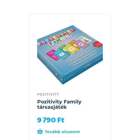
POZITIVITY
Pozitivity Family
társasjáték
9 790
Ft
Tovább olvasom