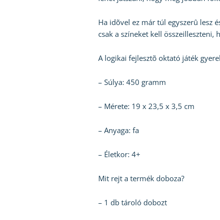
Ha idõvel ez már túl egyszerû lesz é
csak a színeket kell összeilleszteni
A logikai fejlesztõ oktató játék gyer
– Súlya: 450 gramm
– Mérete: 19 x 23,5 x 3,5 cm
– Anyaga: fa
– Életkor: 4+
Mit rejt a termék doboza?
– 1 db tároló dobozt