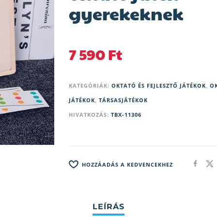
gyerekeknek
7 590
Ft
KATEGÓRIÁK:
OKTATÓ ÉS FEJLESZTŐ JÁTÉKOK
,
O
JÁTÉKOK
,
TÁRSASJÁTÉKOK
HIVATKOZÁS:
TBX-11306
HOZZÁADÁS A KEDVENCEKHEZ