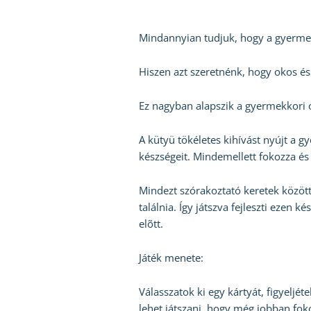
Mindannyian tudjuk, hogy a gyermek
Hiszen azt szeretnénk, hogy okos és
Ez nagyban alapszik a gyermekkori o
A kütyü tökéletes kihívást nyújt a g
készségeit. Mindemellett fokozza é
Mindezt szórakoztató keretek közöt
találnia. Így játszva fejleszti ezen
elõtt.
Játék menete:
Válasszatok ki egy kártyát, figyeljét
lehet játszani, hogy még jobban fok