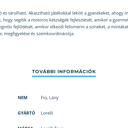
 és tárolható. Akasztható játékokkal leköti a gyerekeket, ahogy m
ák, hogy segítik a motoros készségek fejlesztését, amikor a gyerm
ognitív fejlődését, amikor elkezdi felismerni a színeket, a mintáka
e, megfigyelése és szemkoordinációja.
NEM
Fiú
,
Lány
GYÁRTÓ
Lorelli