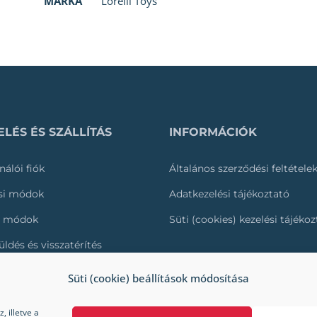
MÁRKA
Lorelli Toys
LÉS ÉS SZÁLLÍTÁS
INFORMÁCIÓK
nálói fiók
Általános szerződési feltétele
ási módok
Adatkezelési tájékoztató
i módok
Süti (cookies) kezelési tájéko
üldés és visszatérítés
és nyomonkövetése
Süti (cookie) beállítások módosítása
 illetve a