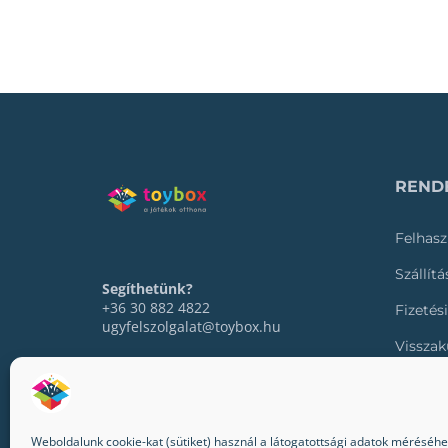
RENDE
Felhasz
Szállít
Segíthetünk?
+36 30 882 4822
Fizetés
ugyfelszolgalat@toybox.hu
Visszak
Rendel
Weboldalunk cookie-kat (sütiket) használ a látogatottsági adatok méréséhez,