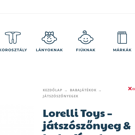
KOROSZTÁLY
LÁNYOKNAK
FIÚKNAK
MÁRKÁK
E
KEZDŐLAP
BABAJÁTÉKOK
JÁTSZÓSZŐNYEGEK
Lorelli Toys –
játszószőnyeg &