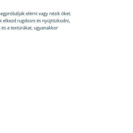
egpróbálják elérni vagy nézik őket.
ek elkezd rugdosni és nyújtózkodni,
t és a textúrákat, ugyanakkor