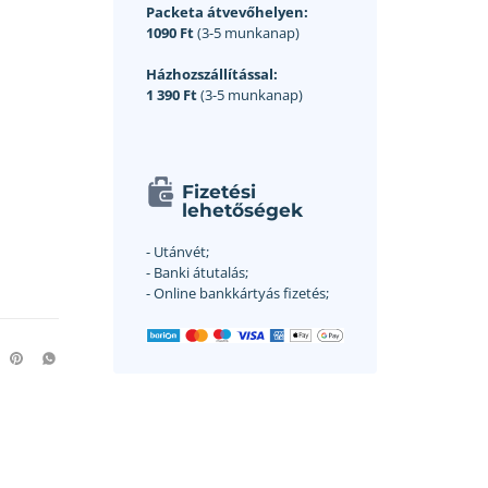
Packeta átvevőhelyen:
1090 Ft
(3-5 munkanap)
Házhozszállítással:
1 390 Ft
(3-5 munkanap)
Fizetési
lehetőségek
- Utánvét;
- Banki átutalás;
- Online bankkártyás fizetés;