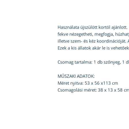
Használata újszülött kortól ajánlott.
fekve nézegetheti, megfogja, húzhatja
illetve szem- és kéz koordinációját. 
Ezek a kis állatok akár le is vehető
Csomag tartalma: 1 db szőnyeg, 1 db 
MŰSZAKI ADATOK:
Méret nyitva: 53 x 56 x113 cm
Csomagolási méret: 38 x 13 x 58 c