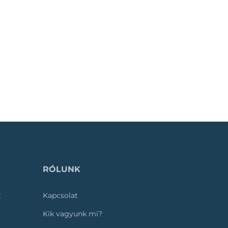
RÓLUNK
k
Kapcsolat
Kik vagyunk mi?