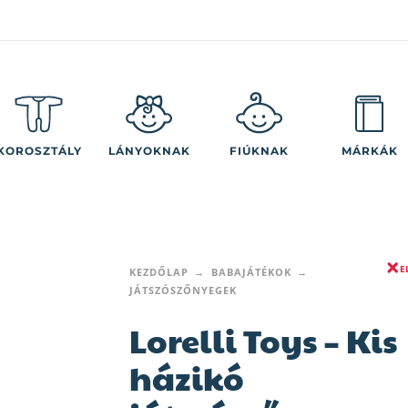
KOROSZTÁLY
LÁNYOKNAK
FIÚKNAK
MÁRKÁK
E
KEZDŐLAP
BABAJÁTÉKOK
JÁTSZÓSZŐNYEGEK
Lorelli Toys – Kis
házikó