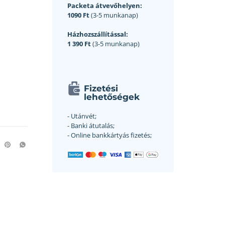
Packeta átvevőhelyen:
1090 Ft
(3-5 munkanap)
Házhozszállítással:
1 390 Ft
(3-5 munkanap)
Fizetési
lehetőségek
- Utánvét;
- Banki átutalás;
- Online bankkártyás fizetés;