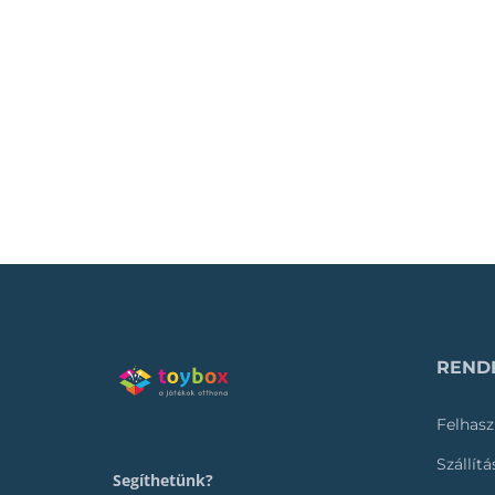
RENDE
Felhasz
Szállít
Segíthetünk?