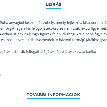
 Puha anyagból készült játszóhely, amely fejleszti a kisbaba látás
, forgathatja a kis lelógó játékokat, ez nem csak leköti figyelmét,
A vidám színek és lelógó figurák felhívják magukra a baba figyelmé
ek és más helyre is felhelyezhetőek. A háztető formájú játékhíd iga
játékhíd, 4 db fellógatható játék, 4 db játékakasztó karika
m