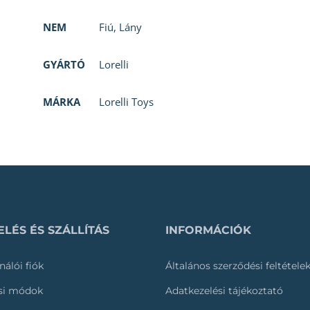
NEM
Fiú
,
Lány
GYÁRTÓ
Lorelli
MÁRKA
Lorelli Toys
LÉS ÉS SZÁLLÍTÁS
INFORMÁCIÓK
nálói fiók
Általános szerződési feltétele
ási módok
Adatkezelési tájékoztató