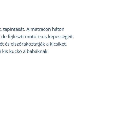
át, tapintását. A matracon háton
 de fejleszti motorikus képességeit,
t és elszórakoztatják a kicsiket.
zi kis kuckó a babáknak.