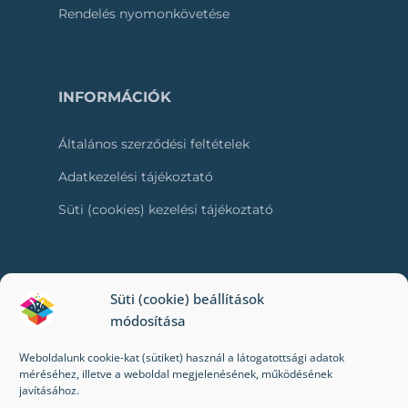
Rendelés nyomonkövetése
INFORMÁCIÓK
Általános szerződési feltételek
Adatkezelési tájékoztató
Süti (cookies) kezelési tájékoztató
RÓLUNK
Süti (cookie) beállítások
módosítása
Kapcsolat
Weboldalunk cookie-kat (sütiket) használ a látogatottsági adatok
Kik vagyunk mi?
méréséhez, illetve a weboldal megjelenésének, működésének
javításához.
Impresszum