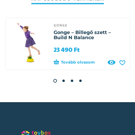
GONGE
Gonge – Billegő szett –
Build N Balance
23 490
Ft
Tovább olvasom