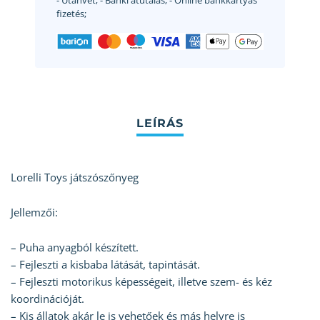
- Utánvét;
- Banki átutalás;
- Online bankkártyás
fizetés;
Lorelli Toys játszószőnyeg
Jellemzői:
– Puha anyagból készített.
– Fejleszti a kisbaba látását, tapintását.
– Fejleszti motorikus képességeit, illetve szem- és kéz
koordinációját.
– Kis állatok akár le is vehetőek és más helyre is