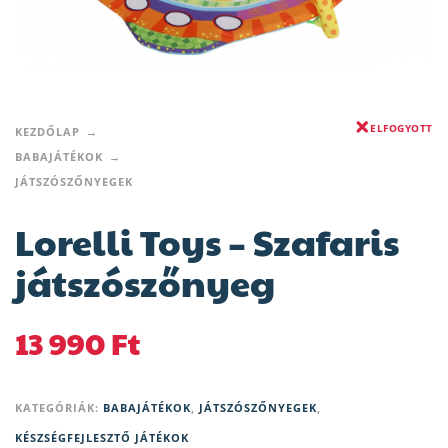
ELFOGYOTT
KEZDŐLAP
BABAJÁTÉKOK
JÁTSZÓSZŐNYEGEK
Lorelli Toys – Szafaris
játszószőnyeg
13 990
Ft
KATEGÓRIÁK:
BABAJÁTÉKOK
,
JÁTSZÓSZŐNYEGEK
,
KÉSZSÉGFEJLESZTŐ JÁTÉKOK