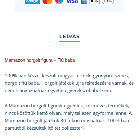
Mamazon horgolt figura – Fiú baba
100%-ban kézzel készült magyar termék, gyönyörű színes,
horgolt fiú baba. Horgolt játékok újra felfedezésre várnak, és
nem hiányozhatnak egyetlen gyerekszobából sem.
A Mamazon horgolt figurák egyediek, kézműves termékek,
nincs közöttük kettő olyan, mely teljesen egyforma lenne. A
Mamazon horgolt játékok 30 fokon moshatóak. 100%-ban
pamutból kézsültek (töltet poliészter).