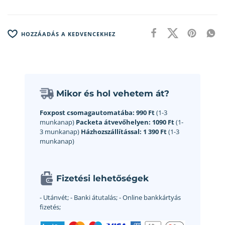
HOZZÁADÁS A KEDVENCEKHEZ
Mikor és hol vehetem át?
Foxpost csomagautomatába:
990 Ft
(1-3
munkanap)
Packeta átvevőhelyen:
1090 Ft
(1-
3 munkanap)
Házhozszállítással:
1 390 Ft
(1-3
munkanap)
Fizetési lehetőségek
- Utánvét;
- Banki átutalás;
- Online bankkártyás
fizetés;