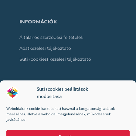
INFORMÁCIÓK
Általános szerződési feltételek
Adatkezelési tájékoztató
Süti (cookies) kezelési tájékoztató
RÓLUNK
Süti (cookie) beállítások
módosítása
Kapcsolat
Weboldalunk cookie-kat (sütiket) használ a látogatottsági adatok
Kik vagyunk mi?
méréséhez, illetve a weboldal megjelenésének, működésének
javításához.
Impresszum