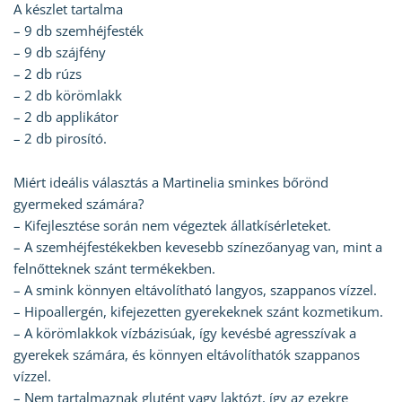
A készlet tartalma
– 9 db szemhéjfesték
– 9 db szájfény
– 2 db rúzs
– 2 db körömlakk
– 2 db applikátor
– 2 db pirosító.
Miért ideális választás a Martinelia sminkes bőrönd
gyermeked számára?
– Kifejlesztése során nem végeztek állatkísérleteket.
– A szemhéjfestékekben kevesebb színezőanyag van, mint a
felnőtteknek szánt termékekben.
– A smink könnyen eltávolítható langyos, szappanos vízzel.
– Hipoallergén, kifejezetten gyerekeknek szánt kozmetikum.
– A körömlakkok vízbázisúak, így kevésbé agresszívak a
gyerekek számára, és könnyen eltávolíthatók szappanos
vízzel.
– Nem tartalmaznak glutént vagy laktózt, így az ezekre