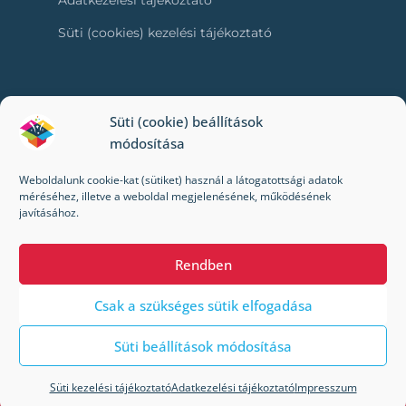
Adatkezelési tájékoztató
Süti (cookies) kezelési tájékoztató
RÓLUNK
Süti (cookie) beállítások
módosítása
Kapcsolat
Weboldalunk cookie-kat (sütiket) használ a látogatottsági adatok
Kik vagyunk mi?
méréséhez, illetve a weboldal megjelenésének, működésének
javításához.
Impresszum
Rendben
Csak a szükséges sütik elfogadása
Süti beállítások módosítása
© 2022-2024 Toybox. Minden jog fenntartva.
A Toybox webáruházban a megrendelés/kiszállítás
Süti kezelési tájékoztató
Adatkezelési tájékoztató
Impresszum
jelenleg szünetel! Hamarosan visszatérünk.
Bezárás