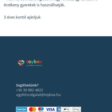
érzékeny gyerekek is használhatják.
3 éves kortól ajánljuk
Segíthetünk?
+36 30 882 4822
ugyfelszolgalat@toybox.hu