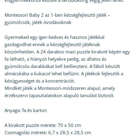
kisgyermekkortól kezdve a serdülőkorig végig jelen lehet.
Montessori Baby 2 az 1-ben kézségfejlesztő játék –
gyümölcsök, játék óvodásoknak
Gyermeked egy igen kedves és hasznos játékkal
gazdagodhat ennek a kézségfejlesztő játéknak
köszönhetően. A 24 darabos maxi puzzle kirakott képén egy
fa látható, a hiányzó helyekre pedig, az állatos és
gyümölcsös darabkákat kell beilleszteni. A fából készült
almácskába a kukacot lehet befűzni. A játékok fejlesztik a
kézügyességet és a koncentrációt.
Mindkét játék a Montessori-módszeren alapul, amely
érzékszervi tapasztalatokon alapuló tanulást biztosít.
Anyaga: fa és karton
A kirakott puzzle mérete: 70 x 50 cm
Csomagolás mérete: 6,7 x 28,5 x 28,5 cm