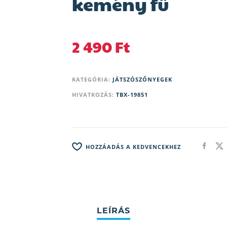
kemény fű
2 490
Ft
KATEGÓRIA:
JÁTSZÓSZŐNYEGEK
HIVATKOZÁS:
TBX-19851
HOZZÁADÁS A KEDVENCEKHEZ