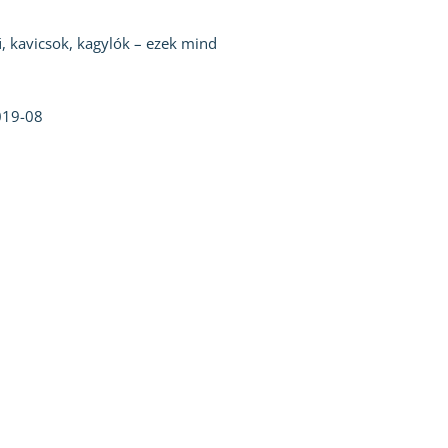
ű, kavicsok, kagylók – ezek mind
019-08