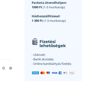
Packeta átvevőhelyen:
1090 Ft
(1-3 munkanap)
Házhozszállítással:
1 390 Ft
(1-3 munkanap)
Fizetési
lehetőségek
- Utánvét;
- Banki átutalás;
- Online bankkártyás fizetés;