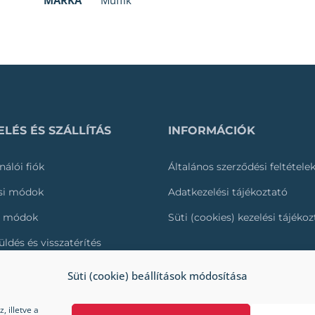
MÁRKA
Muffik
LÉS ÉS SZÁLLÍTÁS
INFORMÁCIÓK
nálói fiók
Általános szerződési feltétele
ási módok
Adatkezelési tájékoztató
i módok
Süti (cookies) kezelési tájéko
üldés és visszatérítés
és nyomonkövetése
Süti (cookie) beállítások módosítása
 illetve a