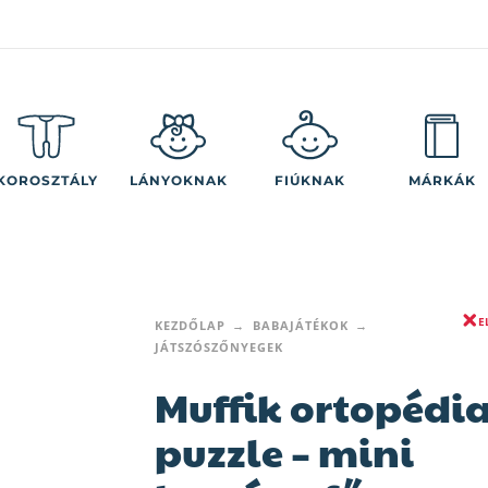
KOROSZTÁLY
LÁNYOKNAK
FIÚKNAK
MÁRKÁK
E
KEZDŐLAP
BABAJÁTÉKOK
JÁTSZÓSZŐNYEGEK
Muffik ortopédia
puzzle – mini