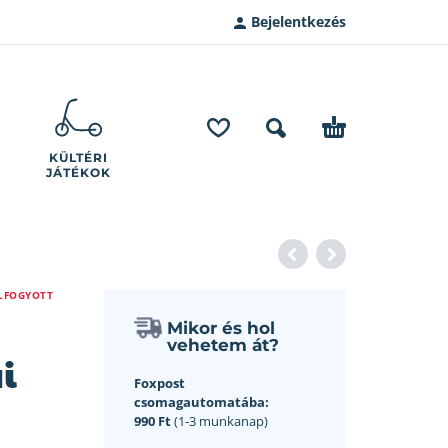
Bejelentkezés
KÜLTÉRI
JÁTÉKOK
LFOGYOTT
Mikor és hol
vehetem át?
i
Foxpost
csomagautomatába:
990 Ft
(1-3 munkanap)