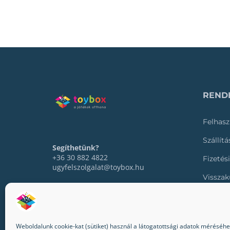
RENDE
Felhasz
Szállít
Segíthetünk?
+36 30 882 4822
Fizetés
ugyfelszolgalat@toybox.hu
Visszak
Rendel
Weboldalunk cookie-kat (sütiket) használ a látogatottsági adatok méréséhez,