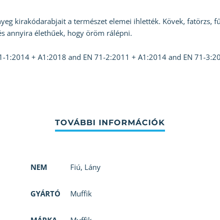
eg kirakódarabjait a természet elemei ihlették. Kövek, fatörzs, f
s annyira élethűek, hogy öröm rálépni.
71-1:2014 + A1:2018 and EN 71-2:2011 + A1:2014 and EN 71-3:2
NEM
Fiú
,
Lány
GYÁRTÓ
Muffik