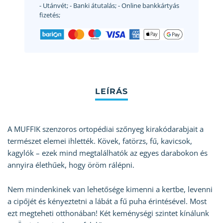
- Utánvét;
- Banki átutalás;
- Online bankkártyás
fizetés;
A MUFFIK szenzoros ortopédiai szőnyeg kirakódarabjait a
természet elemei ihlették. Kövek, fatörzs, fű, kavicsok,
kagylók – ezek mind megtalálhatók az egyes darabokon és
annyira élethűek, hogy öröm rálépni.
Nem mindenkinek van lehetősége kimenni a kertbe, levenni
a cipőjét és kényeztetni a lábát a fű puha érintésével. Most
ezt megteheti otthonában! Két keménységi szintet kínálunk