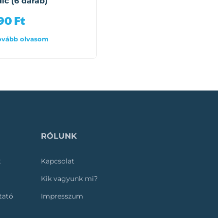
ic (6 darab)
490
Ft
25 180
Ft
ovább olvasom
Tovább olvasom
RÓLUNK
k
Kapcsolat
Kik vagyunk mi?
ztató
Impresszum