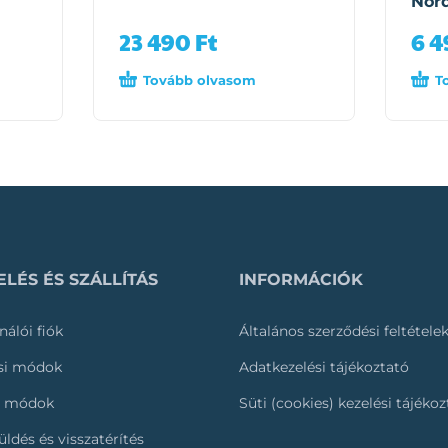
Nord
23 490
Ft
6 
Tovább olvasom
T
LÉS ÉS SZÁLLÍTÁS
INFORMÁCIÓK
nálói fiók
Általános szerződési feltétele
ási módok
Adatkezelési tájékoztató
i módok
Süti (cookies) kezelési tájéko
üldés és visszatérítés