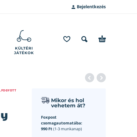
Bejelentkezés
KÜLTÉRI
JÁTÉKOK
LFOGYOTT
Mikor és hol
vehetem át?
ny
Foxpost
csomagautomatába:
990 Ft
(1-3 munkanap)