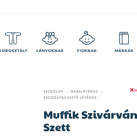
KOROSZTÁLY
LÁNYOKNAK
FIÚKNAK
MÁRKÁK
E
KEZDŐLAP
BABAJÁTÉKOK
KÉSZSÉGFEJLESZTŐ JÁTÉKOK
Muffik Szivárvá
Szett