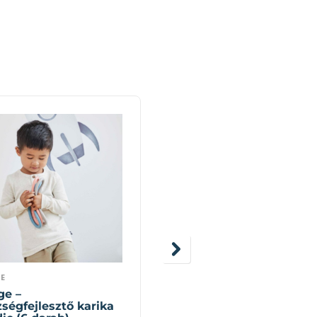
E
GONGE
ge –
Gonge – Folyó
ségfejlesztő karika
egyensúlyozó pálya