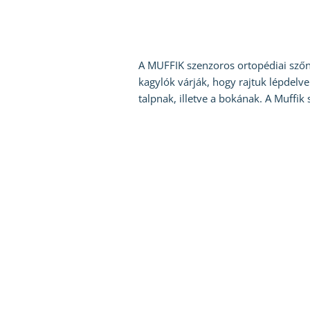
A MUFFIK szenzoros ortopédiai szőnye
kagylók várják, hogy rajtuk lépdelve
talpnak, illetve a bokának. A Muffik