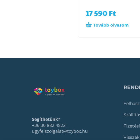
17 590
Ft
Tovább olvasom
RENDE
Felhasz
Szállít
Segíthetünk?
+36 30 882 4822
Fizetés
ugyfelszolgalat@toybox.hu
Visszak