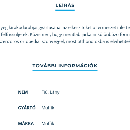
g kirakódarabjai gyártásánál az elkészítőket a természet ihlette 
 felfrissüljetek. Közismert, hogy mezítláb járkálni különböző form
 szenzoros ortopédiai szőnyeggel, most otthonotokba is elvihetite
NEM
Fiú
,
Lány
GYÁRTÓ
Muffik
MÁRKA
Muffik