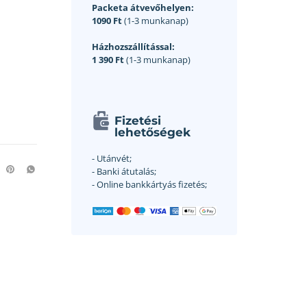
Packeta átvevőhelyen:
1090 Ft
(1-3 munkanap)
Házhozszállítással:
1 390 Ft
(1-3 munkanap)
Fizetési
lehetőségek
- Utánvét;
- Banki átutalás;
- Online bankkártyás fizetés;