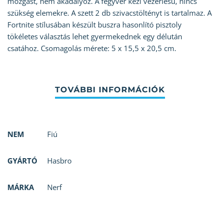
mozgást, nem akadályoz. A fegyver kézi vezérlésu, nincs
szükség elemekre. A szett 2 db szivacstöltényt is tartalmaz. A
Fortnite stílusában készült buszra hasonlító pisztoly
tökéletes választás lehet gyermekednek egy délután
csatához. Csomagolás mérete: 5 x 15,5 x 20,5 cm.
NEM
Fiú
GYÁRTÓ
Hasbro
MÁRKA
Nerf