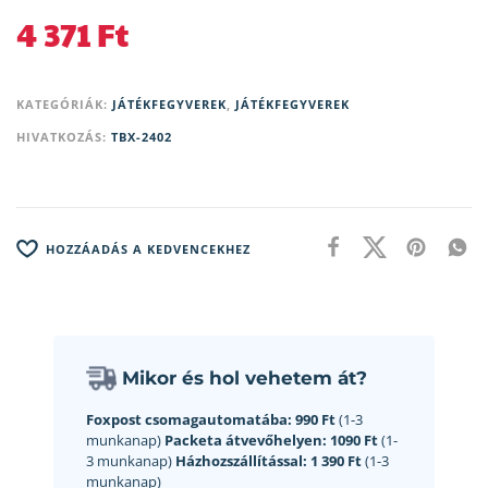
4 371
Ft
KATEGÓRIÁK:
JÁTÉKFEGYVEREK
,
JÁTÉKFEGYVEREK
HIVATKOZÁS:
TBX-2402
HOZZÁADÁS A KEDVENCEKHEZ
Mikor és hol vehetem át?
Foxpost csomagautomatába:
990 Ft
(1-3
munkanap)
Packeta átvevőhelyen:
1090 Ft
(1-
3 munkanap)
Házhozszállítással:
1 390 Ft
(1-3
munkanap)