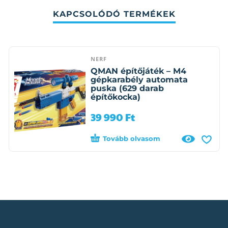
KAPCSOLÓDÓ TERMÉKEK
NERF
QMAN építőjáték – M4
gépkarabély automata
puska (629 darab
építőkocka)
39 990
Ft
Tovább olvasom