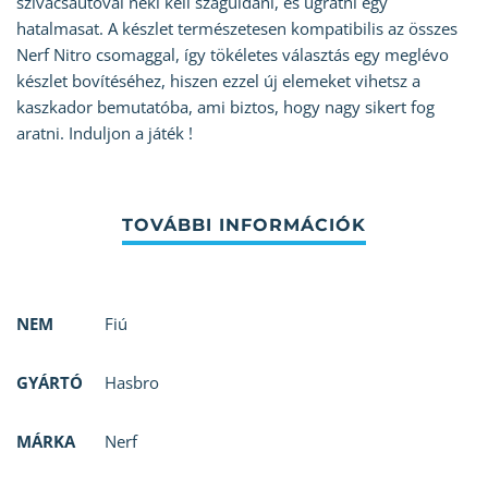
szivacsautóval neki kell száguldani, és ugratni egy
hatalmasat. A készlet természetesen kompatibilis az összes
Nerf Nitro csomaggal, így tökéletes választás egy meglévo
készlet bovítéséhez, hiszen ezzel új elemeket vihetsz a
kaszkador bemutatóba, ami biztos, hogy nagy sikert fog
aratni. Induljon a játék !
NEM
Fiú
GYÁRTÓ
Hasbro
MÁRKA
Nerf