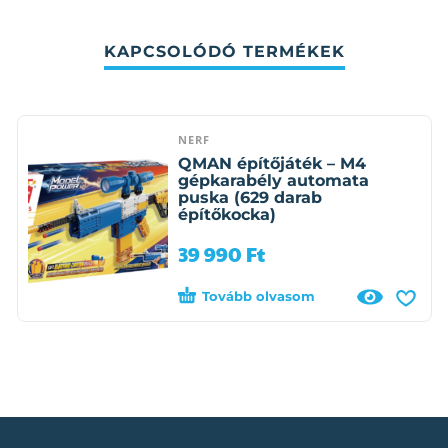
KAPCSOLÓDÓ TERMÉKEK
NERF
QMAN építőjáték – M4
gépkarabély automata
puska (629 darab
építőkocka)
39 990
Ft
Tovább olvasom