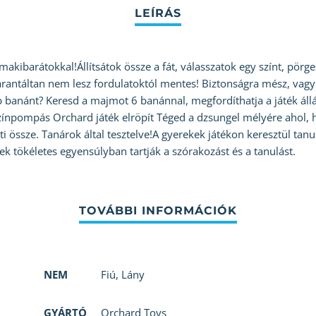
makibarátokkal!Állítsátok össze a fát, válasszatok egy színt, pörg
arantáltan nem lesz fordulatoktól mentes! Biztonságra mész, vag
anánt? Keresd a majmot 6 banánnal, megfordíthatja a játék állás
ínpompás Orchard játék elröpít Téged a dzsungel mélyére ahol, h
jti össze. Tanárok által tesztelve!A gyerekek játékon keresztül ta
ek tökéletes egyensúlyban tartják a szórakozást és a tanulást.
NEM
Fiú
,
Lány
GYÁRTÓ
Orchard Toys