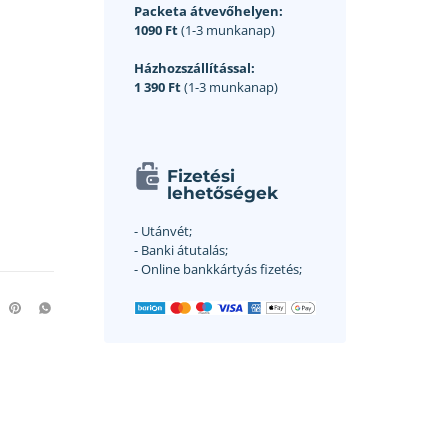
Packeta átvevőhelyen:
1090 Ft
(1-3 munkanap)
Házhozszállítással:
1 390 Ft
(1-3 munkanap)
Fizetési
lehetőségek
- Utánvét;
- Banki átutalás;
- Online bankkártyás fizetés;