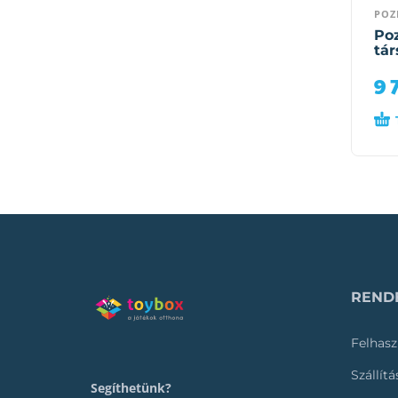
POZ
Poz
tár
9 
RENDE
Felhasz
Szállít
Segíthetünk?