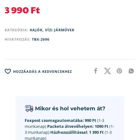
3 990
Ft
KATEGÓRIA:
HAJÓK, VÍZI JÁRMŰVEK
HIVATKOZÁS:
TBX-2696
HOZZÁADÁS A KEDVENCEKHEZ
Mikor és hol vehetem át?
Foxpost csomagautomatába:
990 Ft
(1-3
munkanap)
Packeta átvevőhelyen:
1090 Ft
(1-
3 munkanap)
Házhozszállítással:
1 390 Ft
(1-3
munkanap)