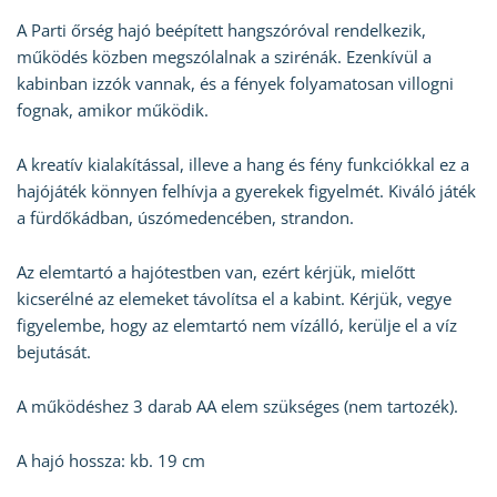
A Parti őrség hajó beépített hangszóróval rendelkezik,
működés közben megszólalnak a szirénák. Ezenkívül a
kabinban izzók vannak, és a fények folyamatosan villogni
fognak, amikor működik.
A kreatív kialakítással, illeve a hang és fény funkciókkal ez a
hajójáték könnyen felhívja a gyerekek figyelmét. Kiváló játék
a fürdőkádban, úszómedencében, strandon.
Az elemtartó a hajótestben van, ezért kérjük, mielőtt
kicserélné az elemeket távolítsa el a kabint. Kérjük, vegye
figyelembe, hogy az elemtartó nem vízálló, kerülje el a víz
bejutását.
A működéshez 3 darab AA elem szükséges (nem tartozék).
A hajó hossza: kb. 19 cm