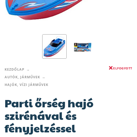
ELFOGYOTT
KEZDŐLAP
AUTÓK, JÁRMŰVEK
HAJÓK, VÍZI JÁRMŰVEK
Parti őrség hajó
szirénával és
fényjelzéssel