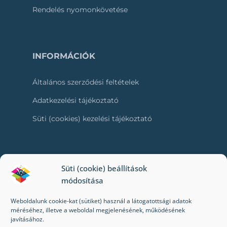
Rendelés nyomonkövetése
INFORMÁCIÓK
Általános szerződési feltételek
Adatkezelési tájékoztató
Süti (cookies) kezelési tájékoztató
RÓLUNK
Süti (cookie) beállítások
módosítása
Kapcsolat
Weboldalunk cookie-kat (sütiket) használ a látogatottsági adatok
Kik vagyunk mi?
méréséhez, illetve a weboldal megjelenésének, működésének
javításához.