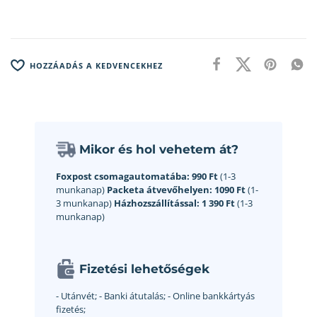
HOZZÁADÁS A KEDVENCEKHEZ
Mikor és hol vehetem át?
Foxpost csomagautomatába:
990 Ft
(1-3
munkanap)
Packeta átvevőhelyen:
1090 Ft
(1-
3 munkanap)
Házhozszállítással:
1 390 Ft
(1-3
munkanap)
Fizetési lehetőségek
- Utánvét;
- Banki átutalás;
- Online bankkártyás
fizetés;