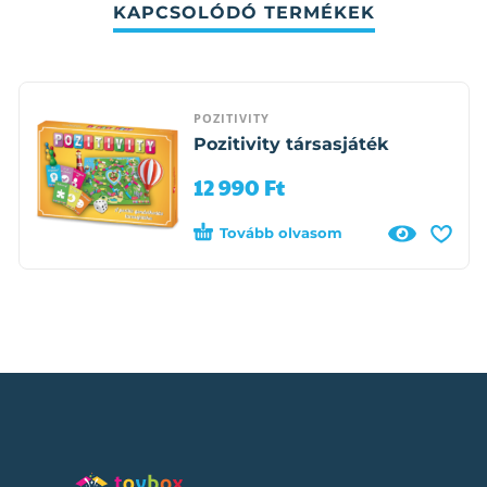
KAPCSOLÓDÓ TERMÉKEK
POZITIVITY
Pozitivity társasjáték
12 990
Ft
Tovább olvasom