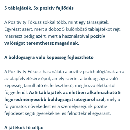
5 táblajáték, 5x pozitív fejlődés
A Pozitivity Fókusz sokkal több, mint egy társasjáték.
Egyrészt azért, mert a doboz 5 különböző táblajátékot rejt,
másrészt pedig azért, mert a használatával
pozitív
valóságot teremthetsz magadnak.
A boldogságra való képesség fejleszthető
A Pozitivity Fókusz használata a pozitív pszichológiának arra
az alapfelvetésére épül, amely szerint a boldogságra való
képesség tanulható és fejleszthető, méghozzá életkortól
függetlenül.
Az 5 táblajáték az életben alkalmazható 5
legeredményesebb boldogságstratégiáról szól,
mely a
folyamatos növekedést és a személyiségünk pozitív
fejlődését segíti gyerekeknél és felnőtteknél egyaránt.
A játékok fő célja: