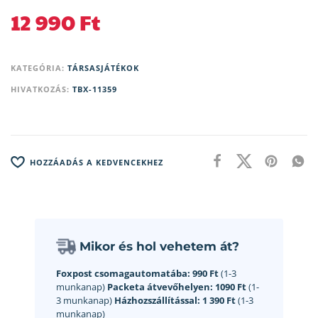
12 990
Ft
KATEGÓRIA:
TÁRSASJÁTÉKOK
HIVATKOZÁS:
TBX-11359
HOZZÁADÁS A KEDVENCEKHEZ
Mikor és hol vehetem át?
Foxpost csomagautomatába:
990 Ft
(1-3
munkanap)
Packeta átvevőhelyen:
1090 Ft
(1-
3 munkanap)
Házhozszállítással:
1 390 Ft
(1-3
munkanap)