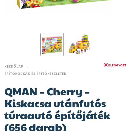
ELFOGYOTT
KEZDŐLAP
ÉPÍTŐKOCKÁK ÉS ÉPÍTŐKÉSZLETEK
QMAN – Cherry –
Kiskacsa utánfutós
túraautó építőjáték
(656 darab)