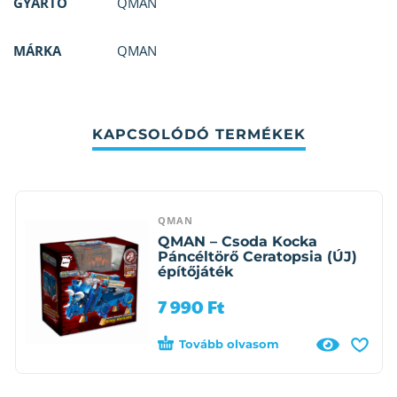
GYÁRTÓ
QMAN
MÁRKA
QMAN
KAPCSOLÓDÓ TERMÉKEK
QMAN
QMAN – Csoda Kocka
Páncéltörő Ceratopsia (ÚJ)
építőjáték
7 990
Ft
Tovább olvasom