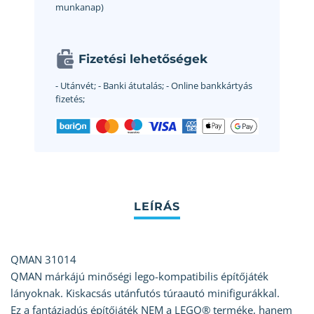
munkanap)
Fizetési lehetőségek
- Utánvét;
- Banki átutalás;
- Online bankkártyás
fizetés;
QMAN 31014
QMAN márkájú minőségi lego-kompatibilis építőjáték
lányoknak. Kiskacsás utánfutós túraautó minifigurákkal.
Ez a fantáziadús építőjáték NEM a LEGO® terméke, hanem