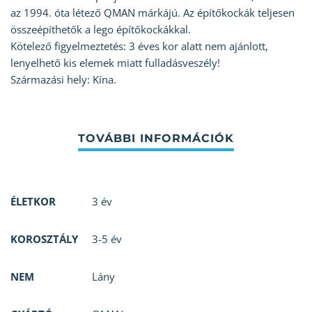
az 1994. óta létező QMAN márkájú. Az építőkockák teljesen
összeépíthetők a lego építőkockákkal.
Kötelező figyelmeztetés: 3 éves kor alatt nem ajánlott,
lenyelhető kis elemek miatt fulladásveszély!
Származási hely: Kína.
ÉLETKOR
3 év
KOROSZTÁLY
3-5 év
NEM
Lány