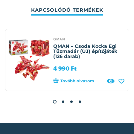
KAPCSOLÓDÓ TERMÉKEK
QMAN
QMAN – Csoda Kocka Égi
Tűzmadár (ÚJ) építőjáték
(126 darab)
4 990
Ft
Tovább olvasom