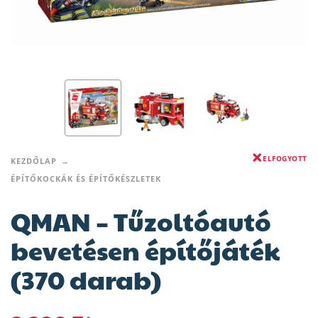
ELFOGYOTT
KEZDŐLAP
ÉPÍTŐKOCKÁK ÉS ÉPÍTŐKÉSZLETEK
QMAN – Tűzoltóautó
bevetésen építőjáték
(370 darab)