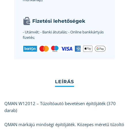
Fizetési lehetőségek
- Utánvét;
- Banki átutalás;
- Online bankkártyás
fizetés;
QMAN W12012 – Tűzoltóautó bevetésen építőjáték (370
darab)
QMAN márkájú minőségi építőjáték. Közepes méretű tűzoltó