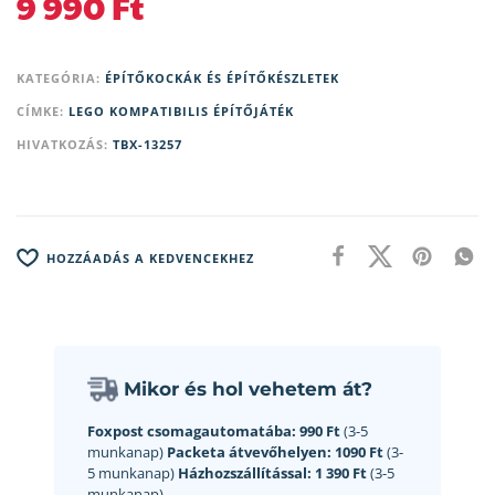
9 990
Ft
KATEGÓRIA:
ÉPÍTŐKOCKÁK ÉS ÉPÍTŐKÉSZLETEK
CÍMKE:
LEGO KOMPATIBILIS ÉPÍTŐJÁTÉK
HIVATKOZÁS:
TBX-13257
HOZZÁADÁS A KEDVENCEKHEZ
Mikor és hol vehetem át?
Foxpost csomagautomatába:
990 Ft
(3-5
munkanap)
Packeta átvevőhelyen:
1090 Ft
(3-
5 munkanap)
Házhozszállítással:
1 390 Ft
(3-5
munkanap)