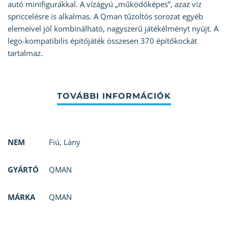
autó minifigurákkal. A vízágyú „működőképes”, azaz víz
spriccelésre is alkalmas. A Qman tűzoltós sorozat egyéb
elemeivel jól kombinálható, nagyszerű játékélményt nyújt. A
lego-kompatibilis építőjáték összesen 370 építőkockát
tartalmaz.
NEM
Fiú
,
Lány
GYÁRTÓ
QMAN
MÁRKA
QMAN