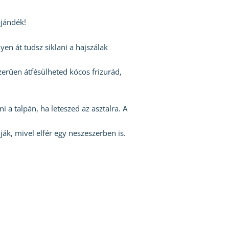
ajándék!
n át tudsz siklani a hajszálak
zerûen átfésülheted kócos frizurád,
 a talpán, ha leteszed az asztalra. A
ák, mivel elfér egy neszeszerben is.