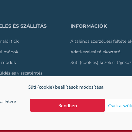
LÉS ÉS SZÁLLÍTÁS
INFORMÁCIÓK
nálói fiók
Általános szerződési feltétele
ási módok
Adatkezelési tájékoztató
i módok
Süti (cookies) kezelési tájéko
üldés és visszatérítés
és nyomonkövetése
Süti (cookie) beállítások módosítása
 illetve a
Rendben
Csak a szük
a megrendelés/kiszállítás jelenleg szünetel! Hamarosan v