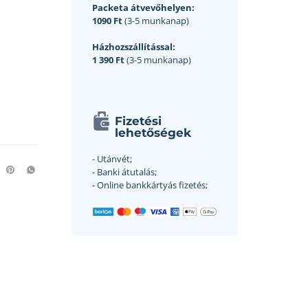
Packeta átvevőhelyen:
1090 Ft
(3-5 munkanap)
Házhozszállítással:
1 390 Ft
(3-5 munkanap)
Fizetési
lehetőségek
- Utánvét;
- Banki átutalás;
- Online bankkártyás fizetés;