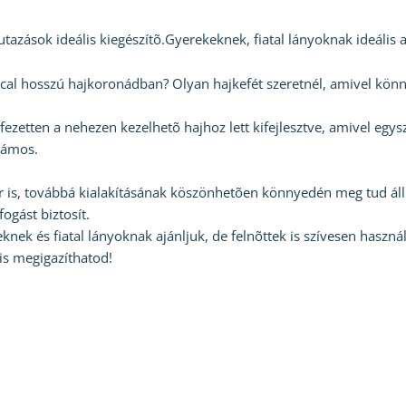
zások ideális kiegészítõ.Gyerekeknek, fiatal lányoknak ideális 
l hosszú hajkoronádban? Olyan hajkefét szeretnél, amivel könnye
ezetten a nehezen kezelhetõ hajhoz lett kifejlesztve, amivel egys
lámos.
r is, továbbá kialakításának köszönhetõen könnyedén meg tud állni
gást biztosít.
ek és fiatal lányoknak ajánljuk, de felnõttek is szívesen használj
is megigazíthatod!