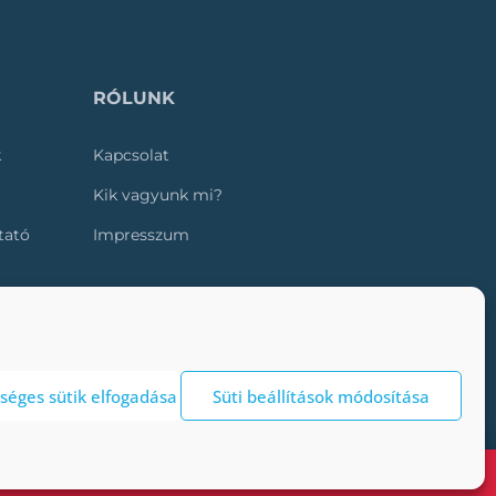
RÓLUNK
k
Kapcsolat
Kik vagyunk mi?
ztató
Impresszum
séges sütik elfogadása
Süti beállítások módosítása
isszatérünk.
Bezárás