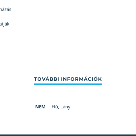
mázás
atják.
NEM
Fiú
,
Lány