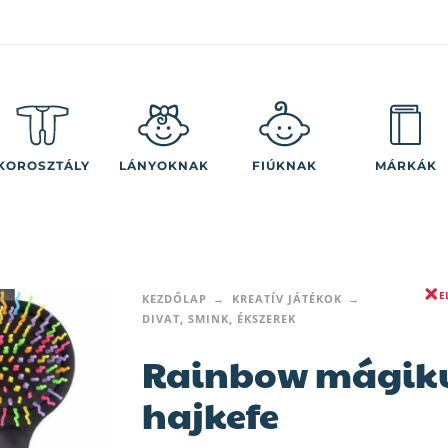
KOROSZTÁLY
LÁNYOKNAK
FIÚKNAK
MÁRKÁK
E
KEZDŐLAP
KREATÍV JÁTÉKOK
DIVAT, SMINK, ÉKSZEREK
Rainbow mágik
hajkefe