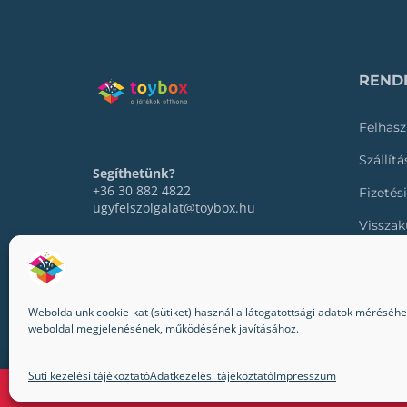
RENDE
Felhasz
Szállít
Segíthetünk?
+36 30 882 4822
Fizetés
ugyfelszolgalat@toybox.hu
Visszak
Rendel
Weboldalunk cookie-kat (sütiket) használ a látogatottsági adatok méréséhez,
weboldal megjelenésének, működésének javításához.
© 2022-2024 Toybox. Minden jog fenntartva.
Süti kezelési tájékoztató
Adatkezelési tájékoztató
Impresszum
A Toybox webáruházban 