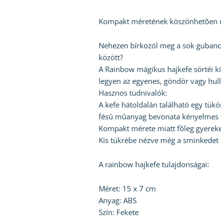
Kompakt méretének köszönhetõen uta
Nehezen bírkozól meg a sok gubancca
között?
A Rainbow mágikus hajkefe sörtéi kif
legyen az egyenes, göndör vagy hul
Hasznos tudnivalók:
A kefe hátoldalán található egy tükö
fésû mûanyag bevonata kényelmes fo
Kompakt mérete miatt fõleg gyerekekn
Kis tükrébe nézve még a sminkedet 
A rainbow hajkefe tulajdonságai:
Méret: 15 x 7 cm
Anyag: ABS
Szín: Fekete