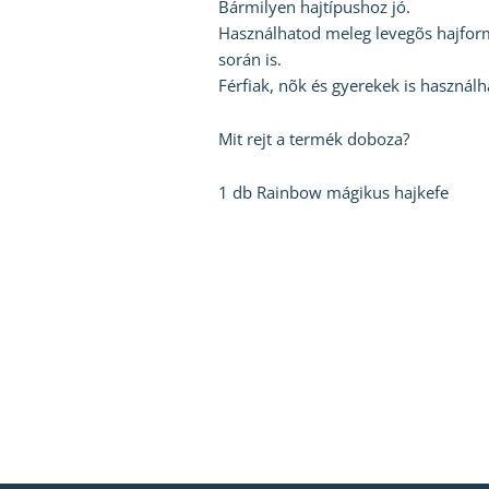
Bármilyen hajtípushoz jó.
Használhatod meleg levegõs hajfor
során is.
Férfiak, nõk és gyerekek is használh
Mit rejt a termék doboza?
1 db Rainbow mágikus hajkefe