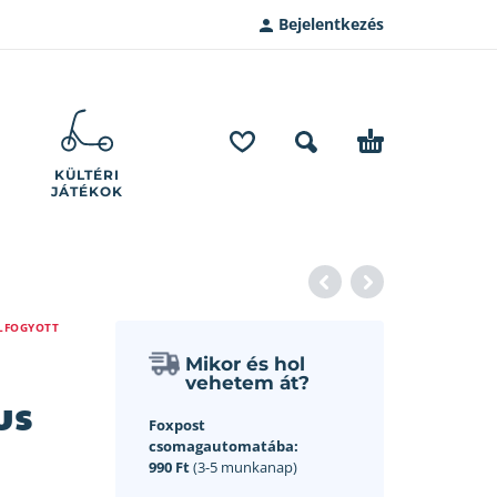
Bejelentkezés
KÜLTÉRI
JÁTÉKOK
LFOGYOTT
Mikor és hol
vehetem át?
us
Foxpost
csomagautomatába:
990 Ft
(3-5 munkanap)